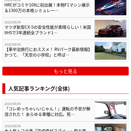
HRCがコミケ108に初出展！本物F1マシン展示
＆1300万の本格シミュレー…
2026/08/06
マツダ新型CX-5の安全性能が素晴らしい！米国
IIHSで3年連続全ブランド1…
2026/08/06
【車中泊旅行におススメ！ RVパーク最新情報】
かつて、「天空の小学校」と呼ば…
もっと見る
人気記事ランキング(全体)
2026/08/04
「コレめっちゃいいじゃん！」運転の不安が解
消された！ あらゆる車種に対応。死…
2026/08/04
大人気トヨタ車「完成度がスゴイ…」釣り竿、