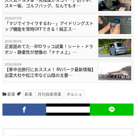
スキー板、ゴルフバッグ、なんでもオ…
2026/07/30
「マジでイライラするわ…」アイドリングスト
ップ機能を常時OFFできる！純正ス…
2026/08/04
正直舐めてた…BYDラッコ試乗！シート・ドラ
ポジ・静粛性が想像の「ナナメ上」…
2026/08/04
【車中泊旅行におススメ！ RVパーク最新情報】
出雲大社や松江市など山陰の主要…
新車
新車
月刊自家用車
ポルシェ