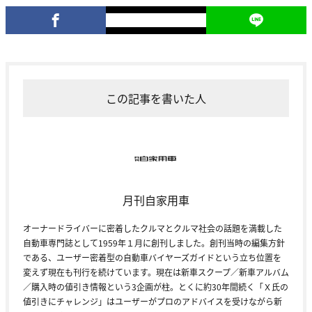
この記事を書いた人
月刊自家用車
オーナードライバーに密着したクルマとクルマ社会の話題を満載した
自動車専門誌として1959年１月に創刊しました。創刊当時の編集方針
である、ユーザー密着型の自動車バイヤーズガイドという立ち位置を
変えず現在も刊行を続けています。現在は新車スクープ／新車アルバム
／購入時の値引き情報という3企画が柱。とくに約30年間続く「Ｘ氏の
値引きにチャレンジ」はユーザーがプロのアドバイスを受けながら新