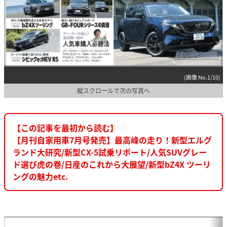
(画像 No.1/10)
縦スクロールで次の写真へ
【この記事を最初から読む】
【月刊自家用車7月号発売】最高峰の走り！新型エルグ
ランド大研究/新型CX-5試乗リポート/人気SUVグレー
ド選び虎の巻/日産のこれから大展望/新型bZ4X ツーリ
ングの魅力etc.