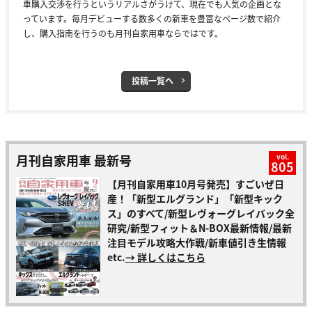
車購入交渉を行うというリアルさがうけて、現在でも人気の企画とな
っています。毎月デビューする数多くの新車を豊富なページ数で紹介
し、購入指南を行うのも月刊自家用車ならではです。
投稿一覧へ
月刊自家用車 最新号
vol.
805
【月刊自家用車10月号発売】すごいぜ日
産！「新型エルグランド」「新型キック
ス」のすべて/新型レヴォーグレイバック全
研究/新型フィット＆N-BOX最新情報/最新
注目モデル攻略大作戦/新車値引き生情報
etc.
→ 詳しくはこちら