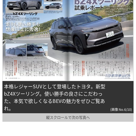
本格レジャーSUVとして登場したトヨタ。新型
bZ4Xツーリング。使い勝手の良さにこだわっ
た、本気で欲しくなるBEVの魅力をぜひご覧あ
れ。
(画像 No.6/10)
縦スクロールで次の写真へ