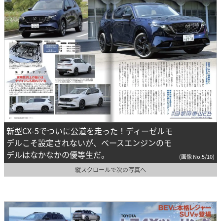
新型CX-5でついに公道を走った！ディーゼルモ
デルこそ設定されないが、ベースエンジンのモ
デルはなかなかの優等生だ。
(画像 No.5/10)
縦スクロールで次の写真へ