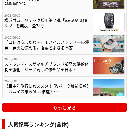
ANNIVERSA…
2026/08/10
横浜ゴム、冬テック採用第２弾「iceGUARD 8
SUV」を発表 全28サ…
2026/08/10
「コレは安心だわ…」モバイルバッテリーの爆
発・発火に備える。脳裏をよぎる不安…
2026/08/10
ステランティスがマルチブランド部品の供給体
制を強化、ジープ向け補修部品を日本…
2026/08/10
【車中泊旅行におススメ！ RVパーク最新情報】
「カムイの恵みAlice納屋カ…
もっと見る
人気記事ランキング(全体)