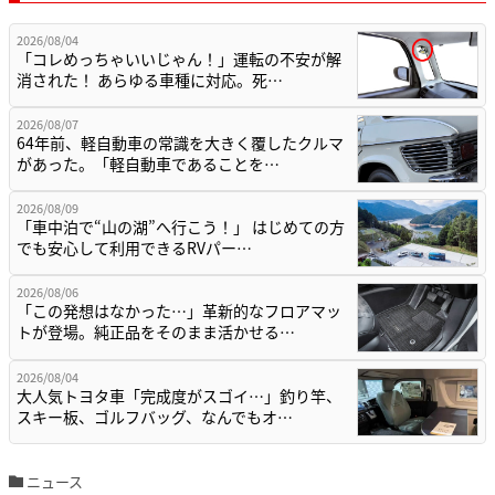
2026/08/04
「コレめっちゃいいじゃん！」運転の不安が解
消された！ あらゆる車種に対応。死…
2026/08/07
64年前、軽自動車の常識を大きく覆したクルマ
があった。「軽自動車であることを…
2026/08/09
「車中泊で“山の湖”へ行こう！」 はじめての方
でも安心して利用できるRVパー…
2026/08/06
「この発想はなかった…」革新的なフロアマッ
トが登場。純正品をそのまま活かせる…
2026/08/04
大人気トヨタ車「完成度がスゴイ…」釣り竿、
スキー板、ゴルフバッグ、なんでもオ…
ニュース