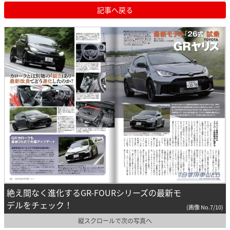
記事へ戻る
絶え間なく進化するGR-FOURシリーズの最新モ
デルをチェック！
(画像 No.7/10)
縦スクロールで次の写真へ