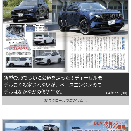
新型CX-5でついに公道を走った！ディーゼルモ
デルこそ設定されないが、ベースエンジンのモ
デルはなかなかの優等生だ。
(画像 No.5/10)
縦スクロールで次の写真へ