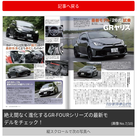
記事へ戻る
絶え間なく進化するGR-FOURシリーズの最新モ
デルをチェック！
(画像 No.7/10)
縦スクロールで次の写真へ