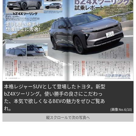
本格レジャーSUVとして登場したトヨタ。新型
bZ4Xツーリング。使い勝手の良さにこだわっ
た、本気で欲しくなるBEVの魅力をぜひご覧あ
れ。
(画像 No.6/10)
縦スクロールで次の写真へ