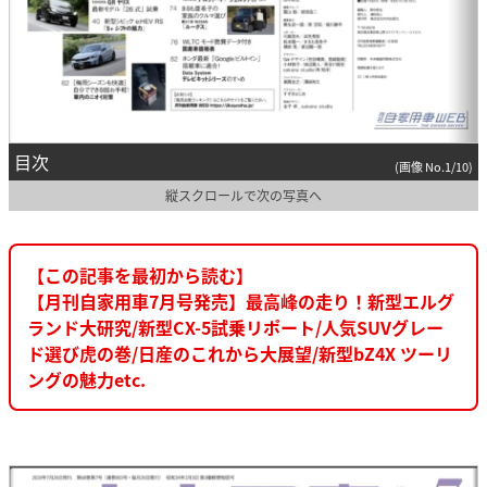
目次
(画像 No.1/10)
縦スクロールで次の写真へ
【この記事を最初から読む】
【月刊自家用車7月号発売】最高峰の走り！新型エルグ
ランド大研究/新型CX-5試乗リポート/人気SUVグレー
ド選び虎の巻/日産のこれから大展望/新型bZ4X ツーリ
ングの魅力etc.