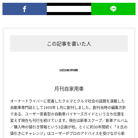
この記事を書いた人
月刊自家用車
オーナードライバーに密着したクルマとクルマ社会の話題を満載した
自動車専門誌として1959年１月に創刊しました。創刊当時の編集方針
である、ユーザー密着型の自動車バイヤーズガイドという立ち位置を
変えず現在も刊行を続けています。現在は新車スクープ／新車アルバム
／購入時の値引き情報という3企画が柱。とくに約30年間続く「Ｘ氏の
値引きにチャレンジ」はユーザーがプロのアドバイスを受けながら新