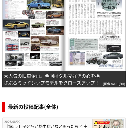
大人気の旧車企画。今回はクルマ好きの心を揺
さぶるミッドシップモデルをクローズアップ！
(画像 No.10/10)
最新の投稿記事(全体)
2026/08/09
［第5回］子どもが熱中症かなと思ったら？ 車