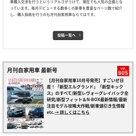
車購入交渉を行うというリアルさがうけて、現在でも人気の企画とな
っています。毎月デビューする数多くの新車を豊富なページ数で紹介
し、購入指南を行うのも月刊自家用車ならではです。
投稿一覧へ
月刊自家用車 最新号
vol.
805
【月刊自家用車10月号発売】すごいぜ日
産！「新型エルグランド」「新型キック
ス」のすべて/新型レヴォーグレイバック全
研究/新型フィット＆N-BOX最新情報/最新
注目モデル攻略大作戦/新車値引き生情報
etc.
→ 詳しくはこちら