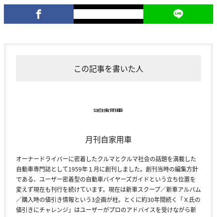
この記事を書いた人
月刊自家用車
オーナードライバーに密着したクルマとクルマ社会の話題を満載した
自動車専門誌として1959年１月に創刊しました。創刊当時の編集方針
である、ユーザー密着型の自動車バイヤーズガイドという立ち位置を
変えず現在も刊行を続けています。現在は新車スクープ／新車アルバム
／購入時の値引き情報という3企画が柱。とくに約30年間続く「Ｘ氏の
値引きにチャレンジ」はユーザーがプロのアドバイスを受けながら新