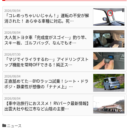
2026/08/04
「コレめっちゃいいじゃん！」運転の不安が解
消された！ あらゆる車種に対応。死…
2026/08/04
大人気トヨタ車「完成度がスゴイ…」釣り竿、
スキー板、ゴルフバッグ、なんでもオ…
2026/07/30
「マジでイライラするわ…」アイドリングスト
ップ機能を常時OFFできる！純正ス…
2026/08/04
正直舐めてた…BYDラッコ試乗！シート・ドラ
ポジ・静粛性が想像の「ナナメ上」…
2026/08/04
【車中泊旅行におススメ！ RVパーク最新情報】
出雲大社や松江市など山陰の主要…
ニュース