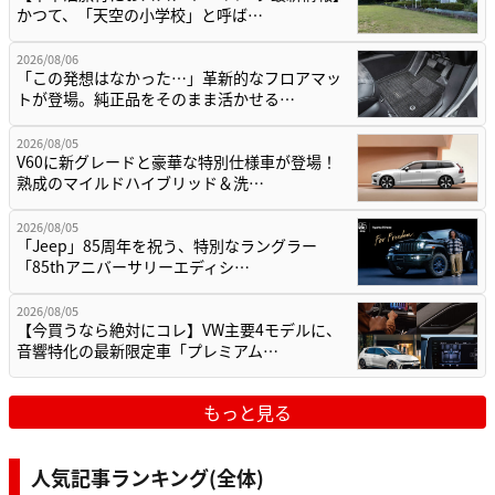
かつて、「天空の小学校」と呼ば…
2026/08/06
「この発想はなかった…」革新的なフロアマッ
トが登場。純正品をそのまま活かせる…
2026/08/05
V60に新グレードと豪華な特別仕様車が登場！
熟成のマイルドハイブリッド＆洗…
2026/08/05
「Jeep」85周年を祝う、特別なラングラー
「85thアニバーサリーエディシ…
2026/08/05
【今買うなら絶対にコレ】VW主要4モデルに、
音響特化の最新限定車「プレミアム…
もっと見る
人気記事ランキング(全体)