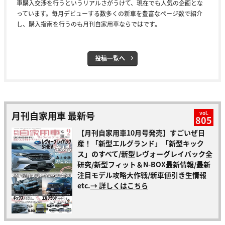
車購入交渉を行うというリアルさがうけて、現在でも人気の企画とな
っています。毎月デビューする数多くの新車を豊富なページ数で紹介
し、購入指南を行うのも月刊自家用車ならではです。
投稿一覧へ
月刊自家用車 最新号
vol.
805
【月刊自家用車10月号発売】すごいぜ日
産！「新型エルグランド」「新型キック
ス」のすべて/新型レヴォーグレイバック全
研究/新型フィット＆N-BOX最新情報/最新
注目モデル攻略大作戦/新車値引き生情報
etc.
→ 詳しくはこちら