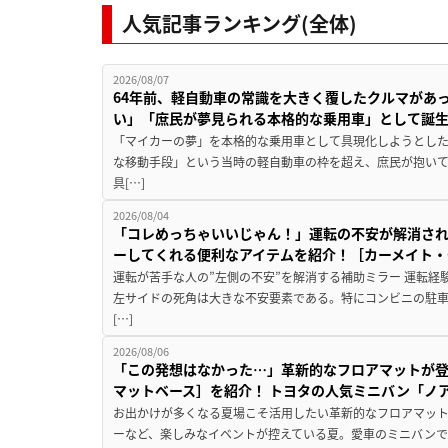
人気記事ランキング(全体)
2026/08/07
64年前、軽自動車の常識を大きく覆したクルマがあ
い」「庶民が夢見られる本格的な乗用車」として誕
「マイカーの夢」を本格的な乗用車として具現化しようとした
な移動手段」という当時の軽自動車の枠を超え、庶民が抱い
具[…]
2026/08/04
「コレめっちゃいいじゃん！」運転の不安が解消され
ーしてくれる便利なアイテムを紹介！［カーメイト・CZ
運転が苦手な人の”左側の不安”を解消する補助ミラー 運転経
左サイドの死角は大きな不安要素である。特にコンビニの駐
[…]
2026/08/06
「この発想はなかった…」革新的なフロアマットが
マットベース］を紹介！ トヨタの人気ミニバン「ノ
お出かけが多くなる夏場こそ活用したい革新的なフロアマット
ーなど、楽しみなイベントが控えている夏。愛車のミニバン