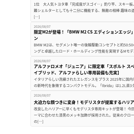
1位 大人気トヨタ車「完成度がスゴイ…」釣り竿、スキー板
難シェルターとしても十二分に機能する、無敵の相棒 趣味の
[…]
2026/08/07
限定M2が登場！「BMW M2 CS エディションエッジ
ン
BMW M2は、セグメント唯一の後輪駆動コンセプトと約50:
ングと卓越したロード・ホールディング性能を実現するMモデル。BMW 
2026/08/07
アルファロメオ「ジュニア」に限定車「スポルト スペ
イブリッド、アルファらしい専用装備も充実】
イタリアらしい洗練されたエレガンスをプラス 2025年に国内
の新時代を象徴するコンパクトモデル。「Ibrida」は1.2L直3
2026/08/07
大迫力な顔つきに変身！モデリスタが提案するハリ
改良したハリアーに早くもモデリスタ専用キットが登場！ 今
ーマに合わせた漆黒のメッキ加飾が採用された。従来のクロ
の[…]