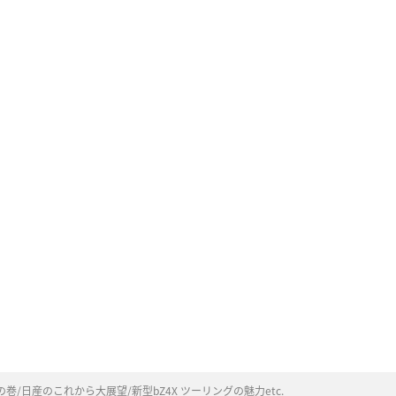
/日産のこれから大展望/新型bZ4X ツーリングの魅力etc.