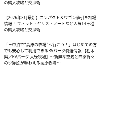
の購入攻略と交渉術
【2026年8月最新】コンパクト＆ワゴン値引き相場
情報！ フィット・ヤリス・ノートなど人気14車種
の購入攻略と交渉術
「車中泊で“高原の牧場”へ行こう！」はじめての方
でも安心して利用できるRVパーク特選情報 【栃木
県／RVパーク 大笹牧場】～新鮮な空気と四季折々
の季節感が味わえる高原牧場～