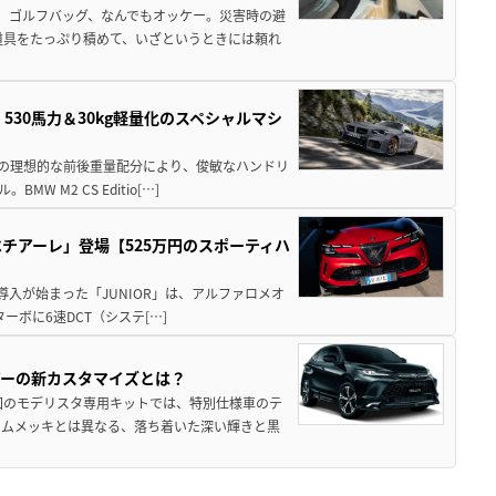
、ゴルフバッグ、なんでもオッケー。災害時の避
道具をたっぷり積めて、いざというときには頼れ
」530馬力＆30kg軽量化のスペシャルマシ
50の理想的な前後重量配分により、俊敏なハンドリ
M2 CS Editio[…]
チアーレ」登場【525万円のスポーティハ
導入が始まった「JUNIOR」は、アルファロメオ
ターボに6速DCT（システ[…]
アーの新カスタマイズとは？
回のモデリスタ専用キットでは、特別仕様車のテ
ームメッキとは異なる、落ち着いた深い輝きと黒