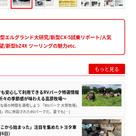
エルグランド大研究/新型CX-5試乗リポート/人気
新型bZ4X ツーリングの魅力etc.
もっと見る
でも安心して利用できるRVパーク特選情報
季折々の季節感が味わえる高原牧場～
夜の時間を満喫しよう 「RVパーク 大笹牧場」
」内に併設されたRVパークだ。夏でも[…]
ここから始まった」注目を集めたトヨタ車
月6日）