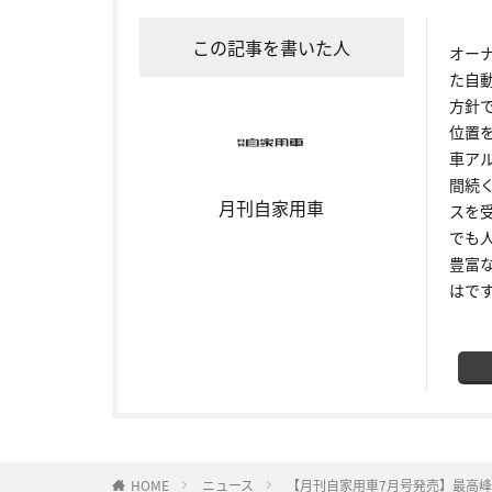
この記事を書いた人
オー
た自
方針
位置
車ア
間続
月刊自家用車
スを
でも
豊富
はで
HOME
ニュース
【月刊自家用車7月号発売】最高峰の