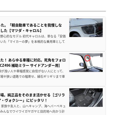
った。「軽自動車であることを我慢しな
生した【マツダ・キャロル】
野心的なモデル 初代キャロルは、単なる「安価
ていた「マイカーの夢」を本格的な乗用車として
た！ あらゆる車種に対応。死角をフォロ
496 補助ミラー サイドアンダー用］
験が浅い人や車幅感覚に自信がない人にとって、
車場や狭い道路での幅寄せ、縁石ギリギリまで車
登場。純正品をそのまま活かせる［ゴリラ
ア・ヴォクシー」にピッタリ！
 家族や友人と、山へキャンプ、海へバーベキュ
でみんなでワイワイガヤガヤと目的地へ向かう計