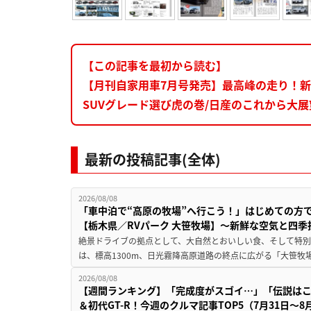
【この記事を最初から読む】
【月刊自家用車7月号発売】最高峰の走り！新型
SUVグレード選び虎の巻/日産のこれから大展望/
最新の投稿記事(全体)
2026/08/08
「車中泊で“高原の牧場”へ行こう！」はじめての方
【栃木県／RVパーク 大笹牧場】～新鮮な空気と四
絶景ドライブの拠点として、大自然とおいしい食、そして特別な
は、標高1300m、日光霧降高原道路の終点に広がる「大笹牧場
2026/08/08
【週間ランキング】「完成度がスゴイ…」「伝説は
＆初代GT-R！今週のクルマ記事TOP5（7月31日〜8