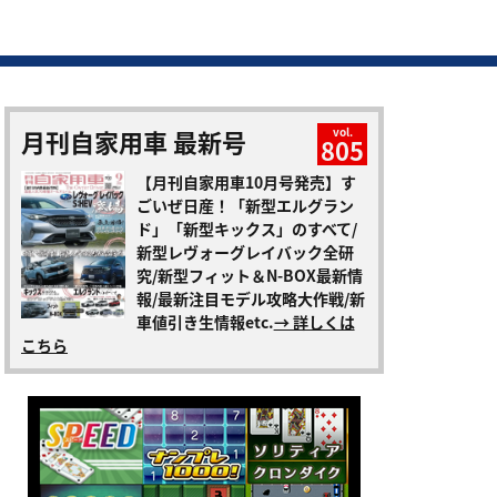
月刊自家用車 最新号
vol.
805
【月刊自家用車10月号発売】す
ごいぜ日産！「新型エルグラン
ド」「新型キックス」のすべて/
新型レヴォーグレイバック全研
究/新型フィット＆N-BOX最新情
報/最新注目モデル攻略大作戦/新
車値引き生情報etc.
→ 詳しくは
こちら