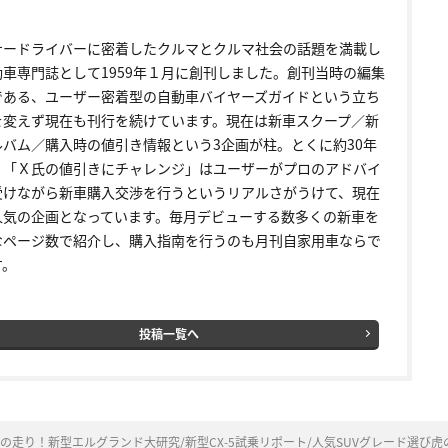
ナードライバーに密着したクルマとクルマ社会の話題を満載し
動車専門誌として1959年１月に創刊しました。創刊当時の編集
である、ユーザー密着型の自動車バイヤーズガイドという立ち
を変えず現在も刊行を続けています。現在は新車スクープ／新
ルバム／購入時の値引き情報という3企画が柱。とくに約30年
く「Ｘ氏の値引きにチャレンジ」はユーザーがプロのアドバイ
受けながら新車購入交渉を行うというリアルさがうけて、現在
人気の企画となっています。毎月デビューする数多くの新車を
なページ数で紹介し、購入指南を行うのも月刊自家用車ならで
す。
投稿一覧へ
走り！新型エルグランド大研究/新型CX-5試乗リポート/人気SUVグレード選び虎の巻