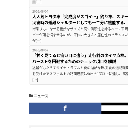
画[…]
2026/08/04
大人気トヨタ車「完成度がスゴイ…」釣り竿、スキー
災害時の避難シェルターとしても十二分に機能する
街乗りもこなせる絶妙なサイズと高い信頼性を誇るベース車両
バーが頭を悩ませるのが、車体の大きさと居住性のバランス
が[…]
2026/08/07
「甘く見てると痛い目に遭う」走行前のタイヤ点検。
バーストを回避するためのチェック項目を解説
猛暑がもたらすタイヤトラブルと夏の過酷な環境 夏の道路環
を受けたアスファルトの路面温度は50〜60℃以上に達し、
[…]
ニュース