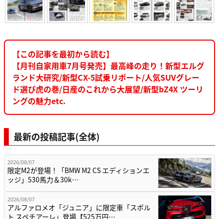
【この記事を最初から読む】
【月刊自家用車7月号発売】最高峰の走り！新型エルグ
ランド大研究/新型CX-5試乗リポート/人気SUVグレー
ド選び虎の巻/日産のこれから大展望/新型bZ4X ツーリ
ングの魅力etc.
最新の投稿記事(全体)
2026/08/07
限定M2が登場！「BMW M2 CS エディションエ
ッジ」530馬力＆30k…
2026/08/07
アルファロメオ「ジュニア」に限定車「スポル
ト スペチアーレ」登場【525万円…