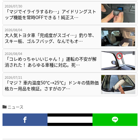
2026/07/30
「マジでイライラするわ…」アイドリングスト
ップ機能を常時OFFできる！純正ス…
2026/08/04
大人気トヨタ車「完成度がスゴイ…」釣り竿、
スキー板、ゴルフバッグ、なんでもオ…
2026/08/04
「コレめっちゃいいじゃん！」運転の不安が解
消された！ あらゆる車種に対応。死…
2026/07/21
「マジ？ 車内温度50℃→25℃」ドンキの情熱価
格カー用品を検証。さすがのア…
ニュース