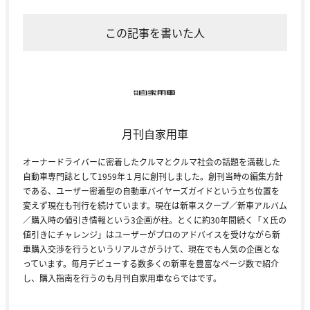
この記事を書いた人
月刊自家用車
オーナードライバーに密着したクルマとクルマ社会の話題を満載した
自動車専門誌として1959年１月に創刊しました。創刊当時の編集方針
である、ユーザー密着型の自動車バイヤーズガイドという立ち位置を
変えず現在も刊行を続けています。現在は新車スクープ／新車アルバム
／購入時の値引き情報という3企画が柱。とくに約30年間続く「Ｘ氏の
値引きにチャレンジ」はユーザーがプロのアドバイスを受けながら新
車購入交渉を行うというリアルさがうけて、現在でも人気の企画とな
っています。毎月デビューする数多くの新車を豊富なページ数で紹介
し、購入指南を行うのも月刊自家用車ならではです。