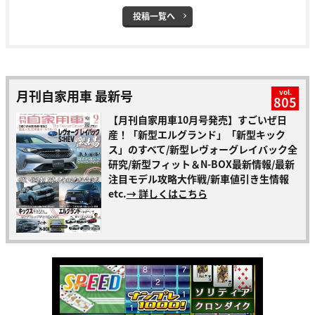
投稿一覧へ
月刊自家用車 最新号
vol.
805
【月刊自家用車10月号発売】すごいぜ日
産！「新型エルグランド」「新型キック
ス」のすべて/新型レヴォーグレイバック全
研究/新型フィット＆N-BOX最新情報/最新
注目モデル攻略大作戦/新車値引き生情報
etc.
→ 詳しくはこちら