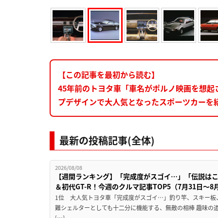
【この記事を最初から読む】
45年前のトヨタ車「車名がポルノ映画を想
プデザインで大人気となったスポーツカーを
最新の投稿記事(全体)
2026/08/08
【週間ランキング】「完成度がスゴイ…」「伝説は
＆初代GT-R！今週のクルマ記事TOP5（7月31日〜8
1位 大人気トヨタ車「完成度がスゴイ…」釣り竿、スキー板
難シェルターとしても十二分に機能する、無敵の相棒 趣味の
[…]