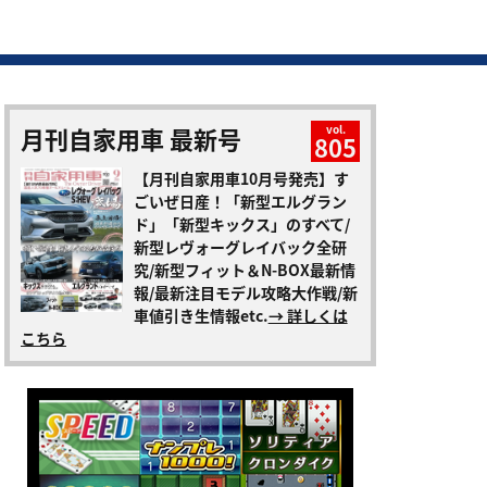
月刊自家用車 最新号
vol.
805
【月刊自家用車10月号発売】す
ごいぜ日産！「新型エルグラン
ド」「新型キックス」のすべて/
新型レヴォーグレイバック全研
究/新型フィット＆N-BOX最新情
報/最新注目モデル攻略大作戦/新
車値引き生情報etc.
→ 詳しくは
こちら