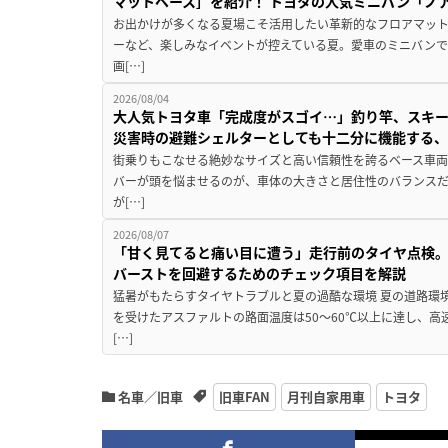
マットベース］を紹介！ トヨタの人気ミニバン「ノ
お出かけが多くなる夏場こそ活用したい革新的なフロアマット
ーなど、楽しみなイベントが控えている夏。愛車のミニバン
画[…]
2026/08/04
大人気トヨタ車「完成度がスゴイ…」釣り竿、スキー
災害時の避難シェルターとしても十二分に機能する
街乗りもこなせる絶妙なサイズと高い信頼性を誇るベース車両
バーが頭を悩ませるのが、車体の大きさと居住性のバランス
が[…]
2026/08/07
「甘く見てると痛い目に遭う」走行前のタイヤ点検。
バーストを回避するためのチェック項目を解説
猛暑がもたらすタイヤトラブルと夏の過酷な環境 夏の道路環
を受けたアスファルトの路面温度は50〜60℃以上に達し、
[…]
名車／旧車
旧車FAN
月刊自家用車
トヨタ