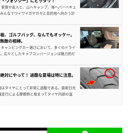
ア・ヴォクシー」にピッタリ！
 家族や友人と、山へキャンプ、海へバーベキュ
でみんなでワイワイガヤガヤと目的地へ向かう計
板、ゴルフバッグ、なんでもオッケー。
、無敵の相棒。
 キャンピングカー選びにおいて、多くのドライ
だ。広々としたキャブコンバージョンは魅力的だ
絶対にやって！ 過酷な夏場は特に注意。
境はタイヤにとって非常に過酷である。直射日光
高速走行による摩擦熱と相まってタイヤ内部の温