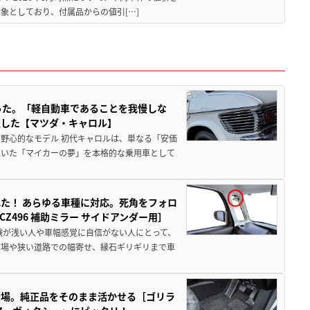
象としており、付属品からの値引[…]
った。「軽自動車であることを我慢しな
生した【マツダ・キャロル】
野心的なモデル 初代キャロルは、単なる「安価
ていた「マイカーの夢」を本格的な乗用車として
た！ あらゆる車種に対応。死角をフォロ
496 補助ミラー サイドアンダー用］
験が浅い人や車幅感覚に自信がない人にとって、
車場や狭い道路での幅寄せ、縁石ギリギリまで車
登場。純正品をそのまま活かせる［ゴリラ