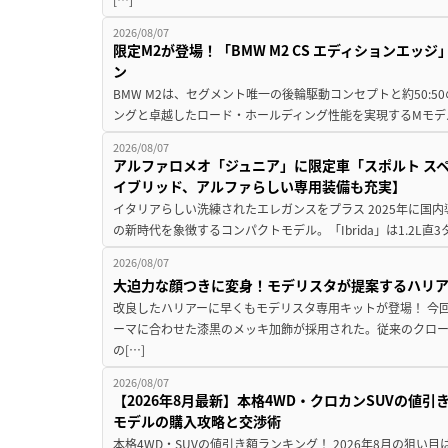
2026/08/07
限定M2が登場！「BMW M2 CS エディションエッジ
ン
BMW M2は、セグメント唯一の後輪駆動コンセプトと約50:
ングと卓越したロード・ホールディング性能を実現するMモデル。BMW 
2026/08/07
アルファロメオ「ジュニア」に限定車「スポルト スペ
イブリッド、アルファらしい専用装備も充実】
イタリアらしい洗練されたエレガンスをプラス 2025年に国内
の新時代を象徴するコンパクトモデル。「Ibrida」は1.2L直3
2026/08/07
大迫力な顔つきに変身！モデリスタが提案するハリ
改良したハリアーに早くもモデリスタ専用キットが登場！ 今
ーマに合わせた漆黒のメッキ加飾が採用された。従来のクロ
の[…]
2026/08/07
【2026年8月最新】本格4WD・クロカンSUVの値
モデルの購入攻略と交渉術
本格4WD・SUVの値引き額ランキング！ 2026年8月の狙い目