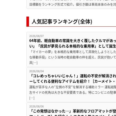
目標額をランキング形式で紹介。値引き額は車両本体のみを対
人気記事ランキング(全体)
2026/08/07
64年前、軽自動車の常識を大きく覆したクルマがあ
い」「庶民が夢見られる本格的な乗用車」として誕
「マイカーの夢」を本格的な乗用車として具現化しようとした
な移動手段」という当時の軽自動車の枠を超え、庶民が抱い
具[…]
2026/08/04
「コレめっちゃいいじゃん！」運転の不安が解消され
ーしてくれる便利なアイテムを紹介！［カーメイト・CZ
運転が苦手な人の”左側の不安”を解消する補助ミラー 運転経
左サイドの死角は大きな不安要素である。特にコンビニの駐
[…]
2026/08/06
「この発想はなかった…」革新的なフロアマットが