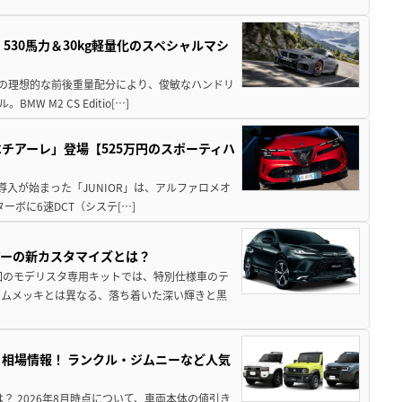
」530馬力＆30kg軽量化のスペシャルマシ
50の理想的な前後重量配分により、俊敏なハンドリ
M2 CS Editio[…]
チアーレ」登場【525万円のスポーティハ
導入が始まった「JUNIOR」は、アルファロメオ
ターボに6速DCT（システ[…]
アーの新カスタマイズとは？
回のモデリスタ専用キットでは、特別仕様車のテ
ームメッキとは異なる、落ち着いた深い輝きと黒
引き相場情報！ ランクル・ジムニーなど人気
は？ 2026年8月時点について、車両本体の値引き