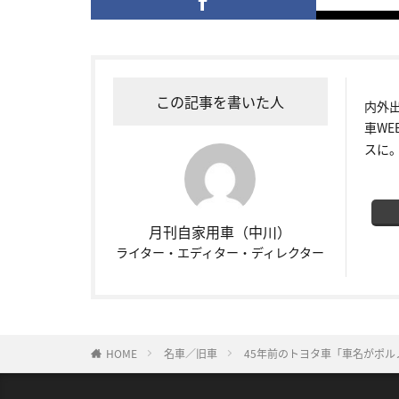
この記事を書いた人
内外
車W
スに
月刊自家用車（中川）
ライター・エディター・ディレクター
HOME
名車／旧車
45年前のトヨタ車「車名がポ