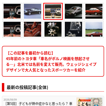
【この記事を最初から読む】
45年前のトヨタ車「車名がポルノ映画を想起させ
る…」北米では名前を変えて販売。ウェッジシェイプ
デザインで大人気となったスポーツカーを紹介
最新の投稿記事(全体)
2026/08/09
［第5回］子どもが熱中症かなと思ったら？ 車