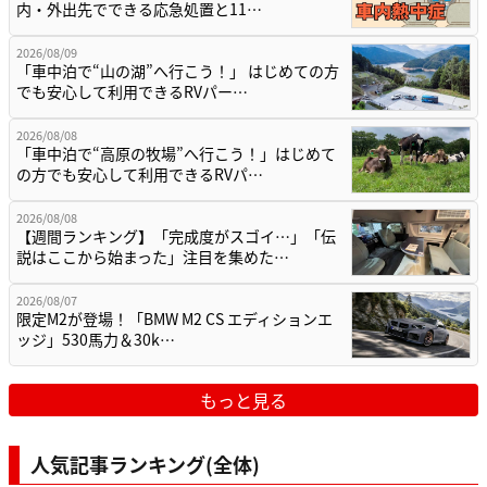
内・外出先でできる応急処置と11…
2026/08/09
「車中泊で“山の湖”へ行こう！」 はじめての方
でも安心して利用できるRVパー…
2026/08/08
「車中泊で“高原の牧場”へ行こう！」はじめて
の方でも安心して利用できるRVパ…
2026/08/08
【週間ランキング】「完成度がスゴイ…」「伝
説はここから始まった」注目を集めた…
2026/08/07
限定M2が登場！「BMW M2 CS エディションエ
ッジ」530馬力＆30k…
もっと見る
人気記事ランキング(全体)