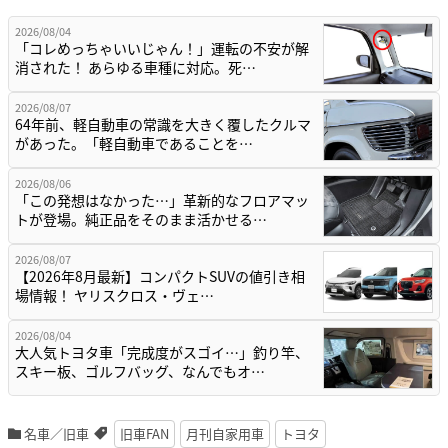
2026/08/04
「コレめっちゃいいじゃん！」運転の不安が解
消された！ あらゆる車種に対応。死…
2026/08/07
64年前、軽自動車の常識を大きく覆したクルマ
があった。「軽自動車であることを…
2026/08/06
「この発想はなかった…」革新的なフロアマッ
トが登場。純正品をそのまま活かせる…
2026/08/07
【2026年8月最新】コンパクトSUVの値引き相
場情報！ ヤリスクロス・ヴェ…
2026/08/04
大人気トヨタ車「完成度がスゴイ…」釣り竿、
スキー板、ゴルフバッグ、なんでもオ…
名車／旧車
旧車FAN
月刊自家用車
トヨタ