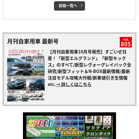
投稿一覧へ
月刊自家用車 最新号
vol.
805
【月刊自家用車10月号発売】すごいぜ日
産！「新型エルグランド」「新型キック
ス」のすべて/新型レヴォーグレイバック全
研究/新型フィット＆N-BOX最新情報/最新
注目モデル攻略大作戦/新車値引き生情報
etc.
→ 詳しくはこちら