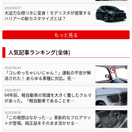
2026/08/07
大迫力な顔つきに変身！モデリスタが提案する
ハリアーの新カスタマイズとは？
もっと見る
人気記事ランキング(全体)
2026/08/04
「コレめっちゃいいじゃん！」運転の不安が解
消された！ あらゆる車種に対応。死…
2026/08/07
64年前、軽自動車の常識を大きく覆したクルマ
があった。「軽自動車であることを…
2026/08/06
「この発想はなかった…」革新的なフロアマッ
トが登場。純正品をそのまま活かせる…