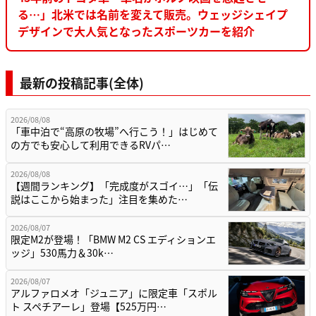
る…」北米では名前を変えて販売。ウェッジシェイプ
デザインで大人気となったスポーツカーを紹介
最新の投稿記事(全体)
2026/08/08
「車中泊で“高原の牧場”へ行こう！」はじめて
の方でも安心して利用できるRVパ…
2026/08/08
【週間ランキング】「完成度がスゴイ…」「伝
説はここから始まった」注目を集めた…
2026/08/07
限定M2が登場！「BMW M2 CS エディションエ
ッジ」530馬力＆30k…
2026/08/07
アルファロメオ「ジュニア」に限定車「スポル
ト スペチアーレ」登場【525万円…