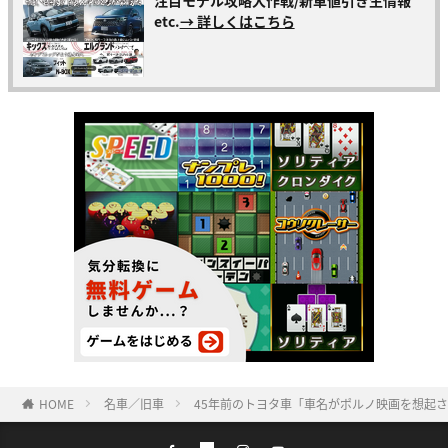
etc.
→ 詳しくはこちら
HOME
名車／旧車
45年前のトヨタ車「車名がポルノ映画を想起