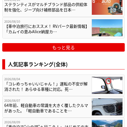
ステランティスがマルチブランド部品の供給体
制を強化、ジープ向け補修部品を日本…
2026/08/10
【車中泊旅行におススメ！ RVパーク最新情報】
「カムイの恵みAlice納屋カ…
もっと見る
人気記事ランキング(全体)
2026/08/04
「コレめっちゃいいじゃん！」運転の不安が解
消された！ あらゆる車種に対応。死…
2026/08/07
64年前、軽自動車の常識を大きく覆したクルマ
があった。「軽自動車であることを…
2026/08/09
「車中泊で“山の湖”へ行こう！」 はじめての方