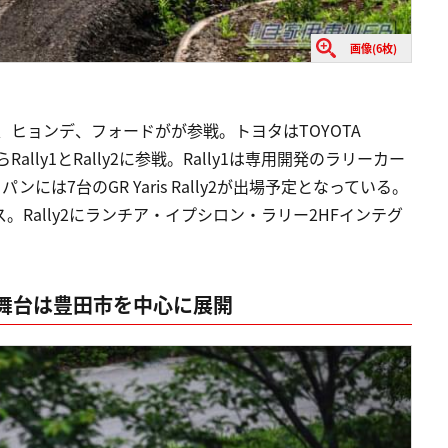
画像(6枚)
GR、ヒョンデ、フォードがが参戦。トヨタはTOYOTA
WRT)からRally1とRally2に参戦。Rally1は専用開発のラリーカー
には7台のGR Yaris Rally2が出場予定となっている。
Rally2にランチア・イプシロン・ラリー2HFインテグ
。
舞台は豊田市を中心に展開