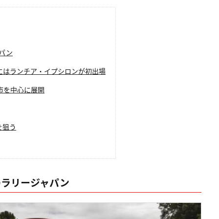
パン
2にはランチア・イプシロンが初出場
市を中心に展開
を狙う
のラリージャパン