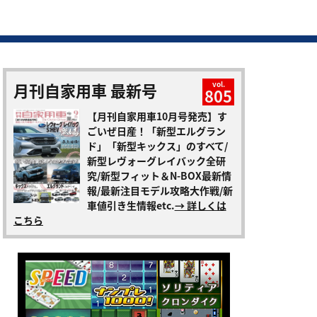
月刊自家用車 最新号
vol.
805
【月刊自家用車10月号発売】す
ごいぜ日産！「新型エルグラン
ド」「新型キックス」のすべて/
新型レヴォーグレイバック全研
究/新型フィット＆N-BOX最新情
報/最新注目モデル攻略大作戦/新
車値引き生情報etc.
→ 詳しくは
こちら