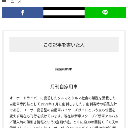
ニュース
この記事を書いた人
月刊自家用車
オーナードライバーに密着したクルマとクルマ社会の話題を満載した
自動車専門誌として1959年１月に創刊しました。創刊当時の編集方針
である、ユーザー密着型の自動車バイヤーズガイドという立ち位置を
変えず現在も刊行を続けています。現在は新車スクープ／新車アルバム
／購入時の値引き情報という3企画が柱。とくに約30年間続く「Ｘ氏の
値引きにチャレンジ」はユーザーがプロのアドバイスを受けながら新