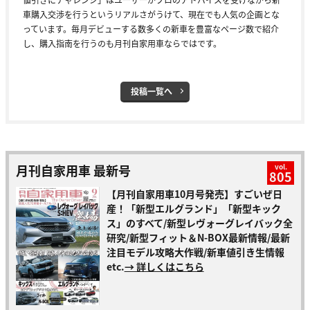
車購入交渉を行うというリアルさがうけて、現在でも人気の企画とな
っています。毎月デビューする数多くの新車を豊富なページ数で紹介
し、購入指南を行うのも月刊自家用車ならではです。
投稿一覧へ
月刊自家用車 最新号
vol.
805
【月刊自家用車10月号発売】すごいぜ日
産！「新型エルグランド」「新型キック
ス」のすべて/新型レヴォーグレイバック全
研究/新型フィット＆N-BOX最新情報/最新
注目モデル攻略大作戦/新車値引き生情報
etc.
→ 詳しくはこちら