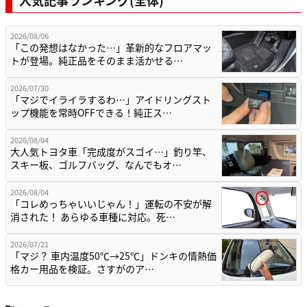
人気記事ランキング(全体)
2026/08/06
「この発想はなかった…」革新的なフロアマッ
トが登場。純正品をそのまま活かせる…
2026/07/30
「マジでイライラするわ…」アイドリングスト
ップ機能を常時OFFできる！純正ス…
2026/08/04
大人気トヨタ車「完成度がスゴイ…」釣り竿、
スキー板、ゴルフバッグ、なんでもオ…
2026/08/04
「コレめっちゃいいじゃん！」運転の不安が解
消された！ あらゆる車種に対応。死…
2026/07/21
「マジ？ 車内温度50℃→25℃」ドンキの情熱価
格カー用品を検証。さすがのア…