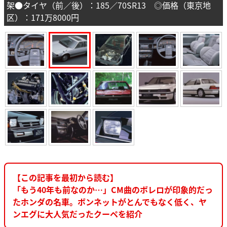
架●タイヤ（前／後）：185／70SR13 ◎価格（東京地
区）：171万8000円
【この記事を最初から読む】
「もう40年も前なのか…」CM曲のボレロが印象的だっ
たホンダの名車。ボンネットがとんでもなく低く、ヤ
ンエグに大人気だったクーペを紹介