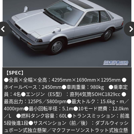
【SPEC】
●全長×全幅×全高：4295mm×1690mm×1295mm ●
ホイールベース：2450mm●車両重量：980kg ●乗車定
員：4名●エンジン（ES型）：直列4気筒SOHC1829cc ●
最高出力：125PS／5800rpm●最大トルク：15.6kg・m／
4000rpm●最小回転半径：5.1m●10モード燃費：12.0km
／L ●燃料タンク容量：60L●トランスミッション：前進
5段後進1段●サスペンション（前／後）：ダブルウィッシ
ュボーン式独立懸架／マクファーソンストラット式独立懸