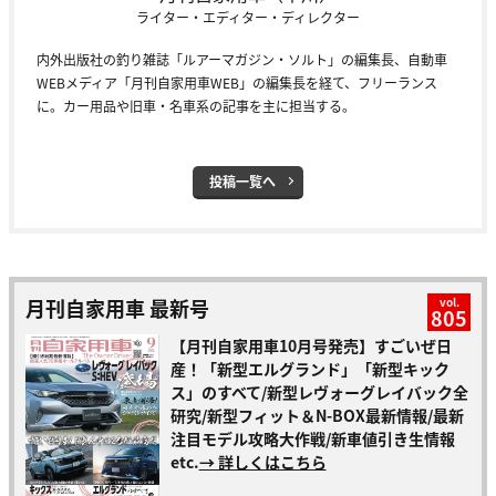
ライター・エディター・ディレクター
内外出版社の釣り雑誌「ルアーマガジン・ソルト」の編集長、自動車
WEBメディア「月刊自家用車WEB」の編集長を経て、フリーランス
に。カー用品や旧車・名車系の記事を主に担当する。
投稿一覧へ
月刊自家用車 最新号
vol.
805
【月刊自家用車10月号発売】すごいぜ日
産！「新型エルグランド」「新型キック
ス」のすべて/新型レヴォーグレイバック全
研究/新型フィット＆N-BOX最新情報/最新
注目モデル攻略大作戦/新車値引き生情報
etc.
→ 詳しくはこちら