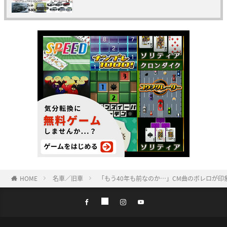
HOME
名車／旧車
「もう40年も前なのか…」CM曲のボレロが