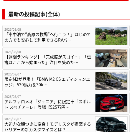
最新の投稿記事(全体)
2026/08/08
「車中泊で“高原の牧場”へ行こう！」はじめて
の方でも安心して利用できるRVパ…
2026/08/08
【週間ランキング】「完成度がスゴイ…」「伝
説はここから始まった」注目を集めた…
2026/08/07
限定M2が登場！「BMW M2 CS エディションエ
ッジ」530馬力＆30k…
2026/08/07
アルファロメオ「ジュニア」に限定車「スポル
ト スペチアーレ」登場【525万円…
2026/08/07
大迫力な顔つきに変身！モデリスタが提案する
ハリアーの新カスタマイズとは？