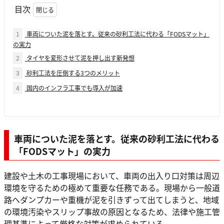
目次
1
車両についた泥を落とす。従来の砂利工法に代わる「FODSマット」
の実力
2
タイヤを変形させて泥を押し出す新発想
3
砂利工法を圧倒する3つのメリット
4
国内のインフラ工事でも導入が加速
車両についた泥を落とす。従来の砂利工法に代わる
「FODSマット」の実力
建設や土木の工事現場において、車両の出入り口対策は周辺
環境を守るための極めて重要な任務である。現場から一般道
路へダンプカーや重機が泥を引きずって出てしまうと、地域
の環境汚染やスリップ事故の原因となるため、法律や施工管
理基準によって厳格な対策が求められている。