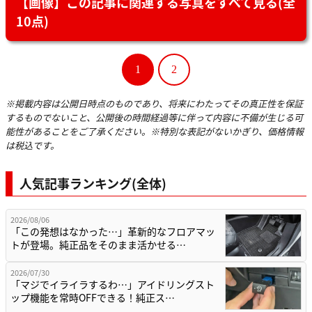
【画像】この記事に関連する写真をすべて見る(全
10点)
1
2
※掲載内容は公開日時点のものであり、将来にわたってその真正性を保証
するものでないこと、公開後の時間経過等に伴って内容に不備が生じる可
能性があることをご了承ください。※特別な表記がないかぎり、価格情報
は税込です。
人気記事ランキング(全体)
2026/08/06
「この発想はなかった…」革新的なフロアマッ
トが登場。純正品をそのまま活かせる…
2026/07/30
「マジでイライラするわ…」アイドリングスト
ップ機能を常時OFFできる！純正ス…