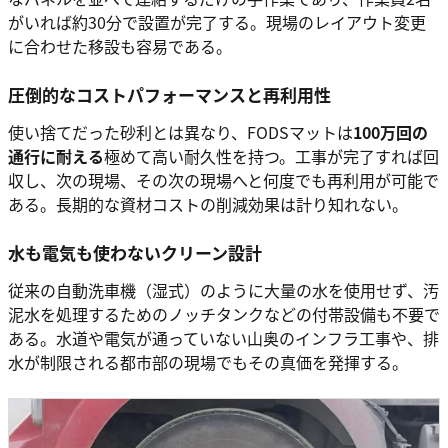
がいれば約30分で設置が完了する。現場のレイアウト変更
に合わせた移設も容易である。
圧倒的なコストパフォーマンスと再利用性
使い捨てだった砂利とは異なり、FODSマットは
100万回の
通行に耐える
極めて高い耐久性を持つ。工事が完了すれば回
収し、次の現場、その次の現場へと何度でも再利用が可能で
ある。長期的な資材コストの削減効果は計り知れない。
水も電気も使わないクリーン設計
従来の自動洗車機（湿式）のように大量の水を使用せず、汚
泥水を処理するためのノッチタンクなどの付帯設備も不要で
ある。水道や電気が通っていない山奥のインフラ工事や、排
水が制限される都市部の現場でもその真価を発揮する。