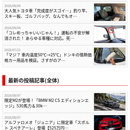
2026/08/04
大人気トヨタ車「完成度がスゴイ…」釣り竿、
スキー板、ゴルフバッグ、なんでもオ…
2026/08/04
「コレめっちゃいいじゃん！」運転の不安が解
消された！ あらゆる車種に対応。死…
2026/07/21
「マジ？ 車内温度50℃→25℃」ドンキの情熱価
格カー用品を検証。さすがのア…
最新の投稿記事(全体)
2026/08/07
限定M2が登場！「BMW M2 CS エディションエ
ッジ」530馬力＆30k…
2026/08/07
アルファロメオ「ジュニア」に限定車「スポル
ト スペチアーレ」登場【525万円…