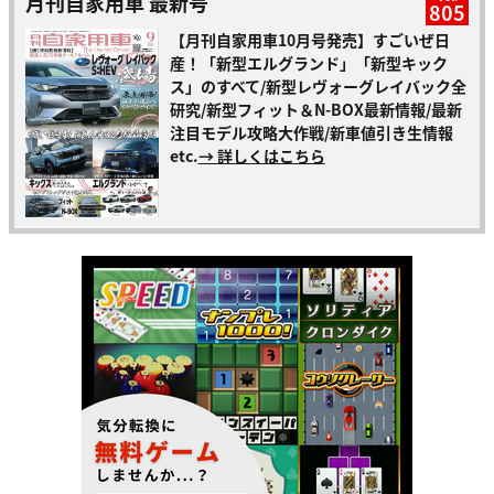
月刊自家用車 最新号
805
【月刊自家用車10月号発売】すごいぜ日
産！「新型エルグランド」「新型キック
ス」のすべて/新型レヴォーグレイバック全
研究/新型フィット＆N-BOX最新情報/最新
注目モデル攻略大作戦/新車値引き生情報
etc.
→ 詳しくはこちら