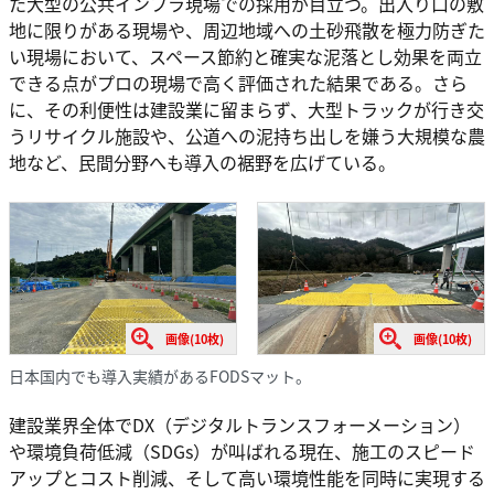
た大型の公共インフラ現場での採用が目立つ。出入り口の敷
地に限りがある現場や、周辺地域への土砂飛散を極力防ぎた
い現場において、スペース節約と確実な泥落とし効果を両立
できる点がプロの現場で高く評価された結果である。さら
に、その利便性は建設業に留まらず、大型トラックが行き交
うリサイクル施設や、公道への泥持ち出しを嫌う大規模な農
地など、民間分野へも導入の裾野を広げている。
画像(10枚)
画像(10枚)
日本国内でも導入実績があるFODSマット。
建設業界全体でDX（デジタルトランスフォーメーション）
や環境負荷低減（SDGs）が叫ばれる現在、施工のスピード
アップとコスト削減、そして高い環境性能を同時に実現する