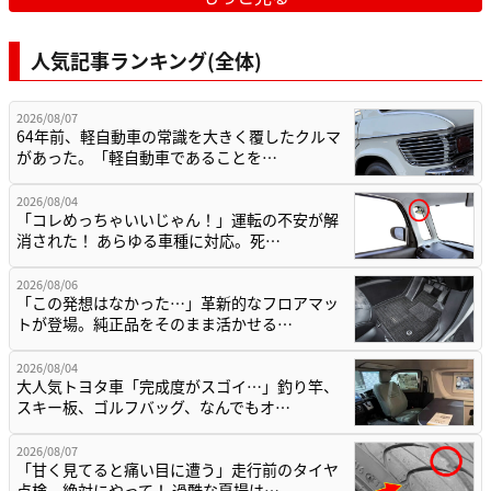
人気記事ランキング(全体)
2026/08/07
64年前、軽自動車の常識を大きく覆したクルマ
があった。「軽自動車であることを…
2026/08/04
「コレめっちゃいいじゃん！」運転の不安が解
消された！ あらゆる車種に対応。死…
2026/08/06
「この発想はなかった…」革新的なフロアマッ
トが登場。純正品をそのまま活かせる…
2026/08/04
大人気トヨタ車「完成度がスゴイ…」釣り竿、
スキー板、ゴルフバッグ、なんでもオ…
2026/08/07
「甘く見てると痛い目に遭う」走行前のタイヤ
点検。絶対にやって！ 過酷な夏場は…