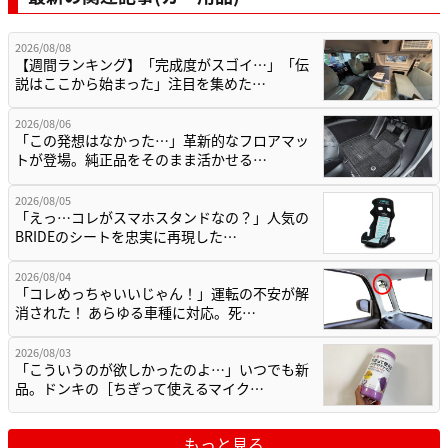
2026/08/08
【週間ランキング】「完成度がスゴイ…」「伝
説はここから始まった」注目を集めた…
2026/08/06
「この発想はなかった…」革新的なフロアマッ
トが登場。純正品をそのまま活かせる…
2026/08/05
「えっ…コレがスマホスタンドなの？」人気の
BRIDEのシートを忠実に再現した…
2026/08/04
「コレめっちゃいいじゃん！」運転の不安が解
消された！ あらゆる車種に対応。死…
2026/08/03
「こういうのが欲しかったのよ…」いつでも新
品。ドンキの［ちぎって使えるマイク…
もっと見る