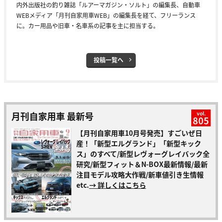
内外出版社の釣り雑誌「ルアーマガジン・ソルト」の編集長、自動車
WEBメディア「月刊自家用車WEB」の編集長を経て、フリーランス
に。カー用品や旧車・名車系の記事を主に担当する。
投稿一覧へ
月刊自家用車 最新号
vol.
805
【月刊自家用車10月号発売】すごいぜ日
産！「新型エルグランド」「新型キック
ス」のすべて/新型レヴォーグレイバック全
研究/新型フィット＆N-BOX最新情報/最新
注目モデル攻略大作戦/新車値引き生情報
etc.
→ 詳しくはこちら