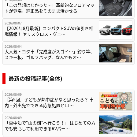
「この発想はなかった…」革新的なフロアマッ
トが登場。純正品をそのまま活かせる…
2026/08/07
【2026年8月最新】コンパクトSUVの値引き相
場情報！ ヤリスクロス・ヴェ…
2026/08/04
大人気トヨタ車「完成度がスゴイ…」釣り竿、
スキー板、ゴルフバッグ、なんでもオ…
最新の投稿記事(全体)
2026/08/09
［第5回］子どもが熱中症かなと思ったら？ 車
内・外出先でできる応急処置と11…
2026/08/09
「車中泊で“山の湖”へ行こう！」 はじめての方
でも安心して利用できるRVパー…