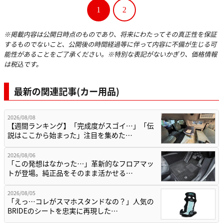
1
2
※掲載内容は公開日時点のものであり、将来にわたってその真正性を保証
するものでないこと、公開後の時間経過等に伴って内容に不備が生じる可
能性があることをご了承ください。※特別な表記がないかぎり、価格情報
は税込です。
最新の関連記事(カー用品)
2026/08/08
【週間ランキング】「完成度がスゴイ…」「伝
説はここから始まった」注目を集めた…
2026/08/06
「この発想はなかった…」革新的なフロアマッ
トが登場。純正品をそのまま活かせる…
2026/08/05
「えっ…コレがスマホスタンドなの？」人気の
BRIDEのシートを忠実に再現した…