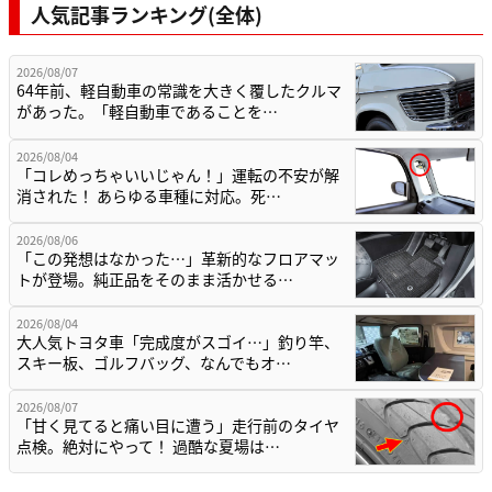
人気記事ランキング(全体)
2026/08/07
64年前、軽自動車の常識を大きく覆したクルマ
があった。「軽自動車であることを…
2026/08/04
「コレめっちゃいいじゃん！」運転の不安が解
消された！ あらゆる車種に対応。死…
2026/08/06
「この発想はなかった…」革新的なフロアマッ
トが登場。純正品をそのまま活かせる…
2026/08/04
大人気トヨタ車「完成度がスゴイ…」釣り竿、
スキー板、ゴルフバッグ、なんでもオ…
2026/08/07
「甘く見てると痛い目に遭う」走行前のタイヤ
点検。絶対にやって！ 過酷な夏場は…