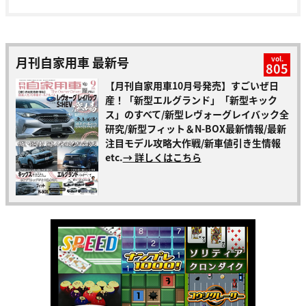
月刊自家用車 最新号
vol.
805
【月刊自家用車10月号発売】すごいぜ日
産！「新型エルグランド」「新型キック
ス」のすべて/新型レヴォーグレイバック全
研究/新型フィット＆N-BOX最新情報/最新
注目モデル攻略大作戦/新車値引き生情報
etc.
→ 詳しくはこちら