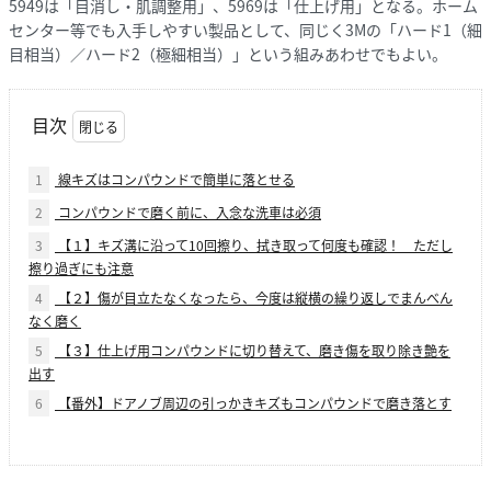
5949は「目消し・肌調整用」、5969は「仕上げ用」となる。ホーム
センター等でも入手しやすい製品として、同じく3Mの「ハード1（細
目相当）／ハード2（極細相当）」という組みあわせでもよい。
目次
1
線キズはコンパウンドで簡単に落とせる
2
コンパウンドで磨く前に、入念な洗車は必須
3
【１】キズ溝に沿って10回擦り、拭き取って何度も確認！ ただし
擦り過ぎにも注意
4
【２】傷が目立たなくなったら、今度は縦横の繰り返しでまんべん
なく磨く
5
【３】仕上げ用コンパウンドに切り替えて、磨き傷を取り除き艶を
出す
6
【番外】ドアノブ周辺の引っかきキズもコンパウンドで磨き落とす