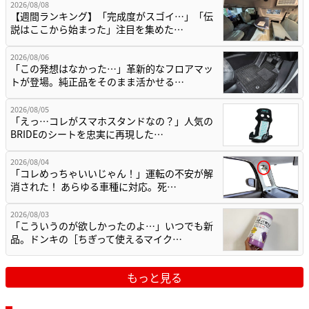
2026/08/08
【週間ランキング】「完成度がスゴイ…」「伝
説はここから始まった」注目を集めた…
2026/08/06
「この発想はなかった…」革新的なフロアマッ
トが登場。純正品をそのまま活かせる…
2026/08/05
「えっ…コレがスマホスタンドなの？」人気の
BRIDEのシートを忠実に再現した…
2026/08/04
「コレめっちゃいいじゃん！」運転の不安が解
消された！ あらゆる車種に対応。死…
2026/08/03
「こういうのが欲しかったのよ…」いつでも新
品。ドンキの［ちぎって使えるマイク…
もっと見る