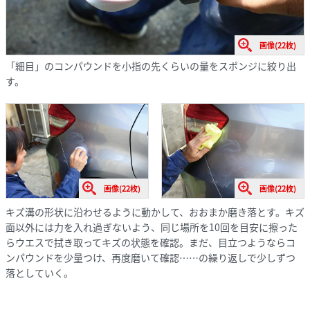
画像(22枚)
「細目」のコンパウンドを小指の先くらいの量をスポンジに絞り出
す。
画像(22枚)
画像(22枚)
キズ溝の形状に沿わせるように動かして、おおまか磨き落とす。キズ
面以外には力を入れ過ぎないよう、同じ場所を10回を目安に擦った
らウエスで拭き取ってキズの状態を確認。まだ、目立つようならコ
ンパウンドを少量つけ、再度磨いて確認……の繰り返しで少しずつ
落としていく。