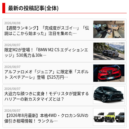
最新の投稿記事(全体)
2026/08/08
【週間ランキング】「完成度がスゴイ…」「伝
説はここから始まった」注目を集めた…
2026/08/07
限定M2が登場！「BMW M2 CS エディションエ
ッジ」530馬力＆30k…
2026/08/07
アルファロメオ「ジュニア」に限定車「スポル
ト スペチアーレ」登場【525万円…
2026/08/07
大迫力な顔つきに変身！モデリスタが提案する
ハリアーの新カスタマイズとは？
2026/08/07
【2026年8月最新】本格4WD・クロカンSUVの
値引き相場情報！ ランクル…