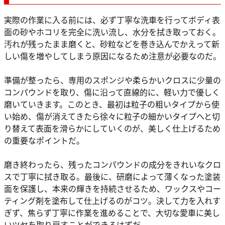
実際の作業に入る前には、必ず丁寧な洗車を行ってボディ表
面の砂やホコリを完全に洗い流し、水分を拭き取っておく。
汚れが残ったまま磨くと、砂粒などを巻き込んでかえって新
しい傷を増やしてしまう原因になるため注意が必要なのだ。
準備が整ったら、専用のスポンジや柔らかいクロスに少量の
コンパウンドを取り、傷に沿って直線的に、軽い力で優しく
磨いていきます。このとき、最初は粒子の粗いタイプから使
い始め、傷が消えてきたら徐々に粒子の細かいタイプへと切
り替えて表面を滑らかにしていくのが、美しく仕上げるため
の重要なポイントだ。
磨き終わったら、残ったコンパウンドの成分をきれいなクロ
スで丁寧に拭き取る。最後に、研磨によって薄くなった塗装
面を保護し、本来の輝きを持続させるため、ワックスやコー
ティング剤を塗布して仕上げるのがコツ。決して力を入れす
ぎず、焦らず丁寧に作業を進めることで、大切な愛車に美し
いツヤを取り戻すことができるはずだ。