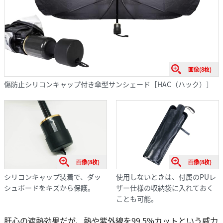
画像(8枚)
傷防止シリコンキャップ付き傘型サンシェード［HAC（ハック）］
画像(8枚)
画像(8枚)
シリコンキャップ装着で、ダッ
使用しないときは、付属のPUレ
シュボードをキズから保護。
ザー仕様の収納袋に入れておく
ことも可能。
肝心の遮熱効果だが、熱や紫外線を99.5%カットという威力