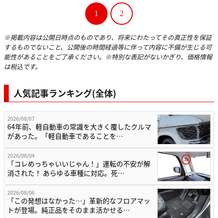
1
2
※掲載内容は公開日時点のものであり、将来にわたってその真正性を保証
するものでないこと、公開後の時間経過等に伴って内容に不備が生じる可
能性があることをご了承ください。※特別な表記がないかぎり、価格情報
は税込です。
人気記事ランキング(全体)
2026/08/07
64年前、軽自動車の常識を大きく覆したクルマ
があった。「軽自動車であることを…
2026/08/04
「コレめっちゃいいじゃん！」運転の不安が解
消された！ あらゆる車種に対応。死…
2026/08/06
「この発想はなかった…」革新的なフロアマッ
トが登場。純正品をそのまま活かせる…