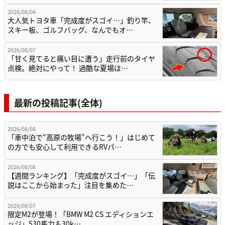
2026/08/04
大人気トヨタ車「完成度がスゴイ…」釣り竿、
スキー板、ゴルフバッグ、なんでもオ…
2026/08/07
「甘く見てると痛い目に遭う」走行前のタイヤ
点検。絶対にやって！ 過酷な夏場は…
最新の投稿記事(全体)
2026/08/08
「車中泊で“高原の牧場”へ行こう！」はじめて
の方でも安心して利用できるRVパ…
2026/08/08
【週間ランキング】「完成度がスゴイ…」「伝
説はここから始まった」注目を集めた…
2026/08/07
限定M2が登場！「BMW M2 CS エディションエ
ッジ」530馬力＆30k…