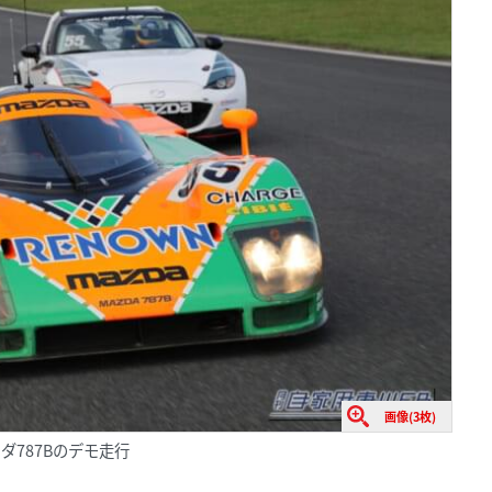
画像(3枚)
ダ787Bのデモ走行