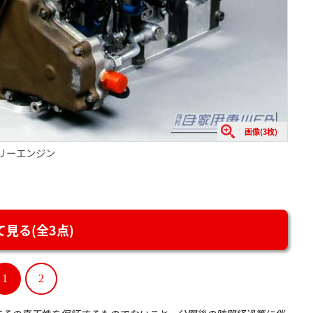
画像(3枚)
タリーエンジン
見る(全3点)
1
2