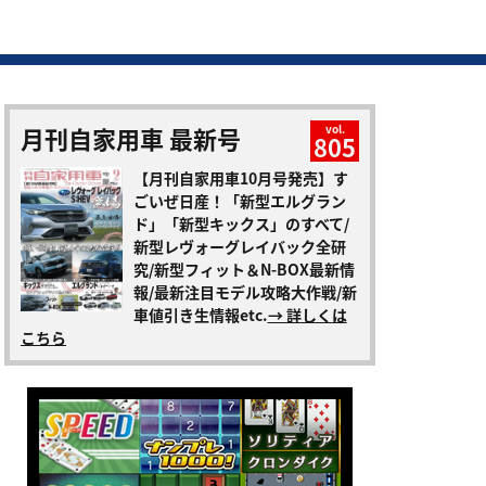
月刊自家用車 最新号
vol.
805
【月刊自家用車10月号発売】す
ごいぜ日産！「新型エルグラン
ド」「新型キックス」のすべて/
新型レヴォーグレイバック全研
究/新型フィット＆N-BOX最新情
報/最新注目モデル攻略大作戦/新
車値引き生情報etc.
→ 詳しくは
こちら