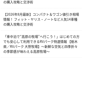
の購入攻略と交渉術
【2026年8月最新】コンパクト＆ワゴン値引き相場
情報！ フィット・ヤリス・ノートなど人気14車種
の購入攻略と交渉術
「車中泊で“高原の牧場”へ行こう！」はじめての方
でも安心して利用できるRVパーク特選情報 【栃木
県／RVパーク 大笹牧場】～新鮮な空気と四季折々
の季節感が味わえる高原牧場～