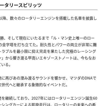
ロータリースピリッツ
」以降、数々のロータリーエンジンを搭載した名車を披露し
合優勝、そして現在にいたるまで「ル・マン史上唯一のロー
滅の金字塔を打ち立てた。耐久性とパワーの両立が非常に難
トラブルを最小限に抑え完走を果たした究極のレーシング
ジン」から響き渡る甲高いエキゾーストノートは、今もなお
ている。
に再びあの澄み渡るサウンドを響かせ、マツダのDNAで
次世代へと継承する象徴的なイベントだ。
を継続しており、2027年にはロータリーエンジン誕生60
ーシングカーによる凱旋走行は、ロータリーの未来への希