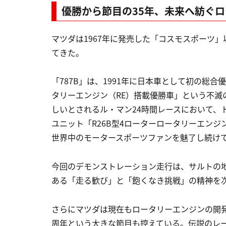
優勝から節目の35年、未来へ紡ぐ
マツダは1967年に発売した「コスモスポーツ
てきた。
「787B」は、1991年に日本車として初の総
タリーエンジン（RE）搭載優勝車」という不
しいとされるル・マン24時間レースにおいて、
ユニット「R26B型4ローターロータリーエン
世界中のモータースポーツファンを魅了し続け
今回のデモンストレーション走行は、サルトの地
ある「走る歓び」と「飽くなき挑戦」の精神を
さらにマツダは現在もロータリーエンジンの開発
周年という大きな節目も控えている。伝説のレ