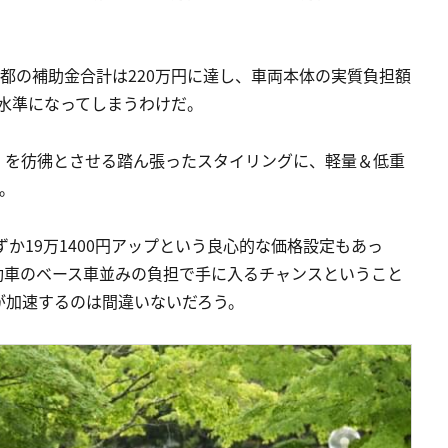
京都の補助金合計は220万円に達し、車両本体の実質負担額
な水準になってしまうわけだ。
」を彷彿とさせる踏ん張ったスタイリングに、軽量＆低重
。
わずか19万1400円アップという良心的な価格設定もあっ
動車のベース車並みの負担で手に入るチャンスということ
が加速するのは間違いないだろう。