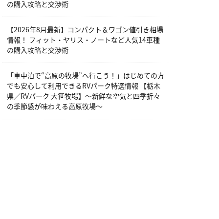
の購入攻略と交渉術
【2026年8月最新】コンパクト＆ワゴン値引き相場
情報！ フィット・ヤリス・ノートなど人気14車種
の購入攻略と交渉術
「車中泊で“高原の牧場”へ行こう！」はじめての方
でも安心して利用できるRVパーク特選情報 【栃木
県／RVパーク 大笹牧場】～新鮮な空気と四季折々
の季節感が味わえる高原牧場～