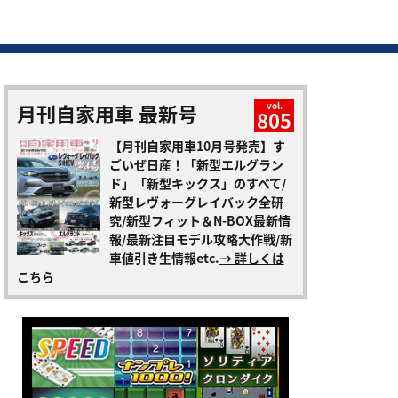
月刊自家用車 最新号
vol.
805
【月刊自家用車10月号発売】す
ごいぜ日産！「新型エルグラン
ド」「新型キックス」のすべて/
新型レヴォーグレイバック全研
究/新型フィット＆N-BOX最新情
報/最新注目モデル攻略大作戦/新
車値引き生情報etc.
→ 詳しくは
こちら