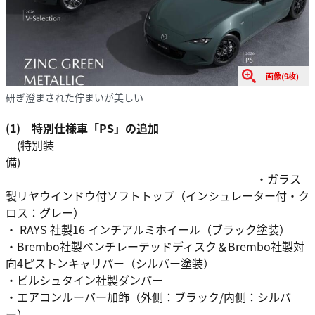
画像(9枚)
研ぎ澄まされた佇まいが美しい
(1) 特別仕様車「PS」の追加
(特別装
備)
・ガラス
製リヤウインドウ付ソフトトップ（インシュレーター付・ク
ロス：グレー）
・ RAYS 社製16 インチアルミホイール（ブラック塗装）
・Brembo社製ベンチレーテッドディスク＆Brembo社製対
向4ピストンキャリパー（シルバー塗装）
・ビルシュタイン社製ダンパー
・エアコンルーバー加飾（外側：ブラック/内側：シルバ
ー）