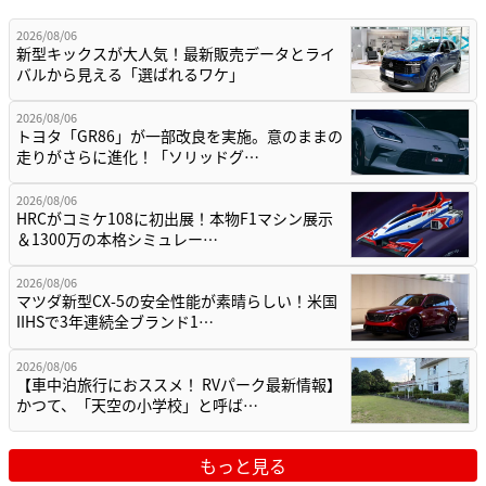
2026/08/06
新型キックスが大人気！最新販売データとライ
バルから見える「選ばれるワケ」
2026/08/06
トヨタ「GR86」が一部改良を実施。意のままの
走りがさらに進化！「ソリッドグ…
2026/08/06
HRCがコミケ108に初出展！本物F1マシン展示
＆1300万の本格シミュレー…
2026/08/06
マツダ新型CX-5の安全性能が素晴らしい！米国
IIHSで3年連続全ブランド1…
2026/08/06
【車中泊旅行におススメ！ RVパーク最新情報】
かつて、「天空の小学校」と呼ば…
もっと見る