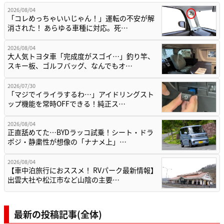
2026/08/04
「コレめっちゃいいじゃん！」運転の不安が解
消された！ あらゆる車種に対応。死…
2026/08/04
大人気トヨタ車「完成度がスゴイ…」釣り竿、
スキー板、ゴルフバッグ、なんでもオ…
2026/07/30
「マジでイライラするわ…」アイドリングスト
ップ機能を常時OFFできる！純正ス…
2026/08/04
正直舐めてた…BYDラッコ試乗！シート・ドラ
ポジ・静粛性が想像の「ナナメ上」…
2026/08/04
【車中泊旅行におススメ！ RVパーク最新情報】
出雲大社や松江市など山陰の主要…
最新の投稿記事(全体)