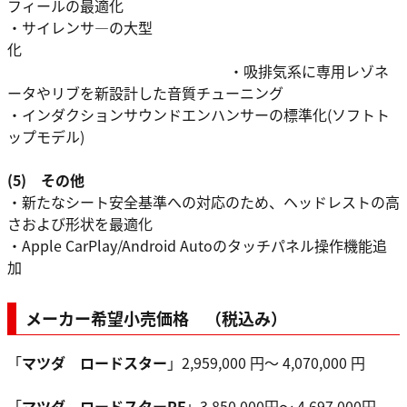
フィールの最適化
・サイレンサ―の大型
化
・吸排気系に専用レゾネ
ータやリブを新設計した音質チューニング
・インダクションサウンドエンハンサーの標準化(ソフトト
ップモデル)
(5) その他
・新たなシート安全基準への対応のため、ヘッドレストの高
さおよび形状を最適化
・Apple CarPlay/Android Autoのタッチパネル操作機能追
加
メーカー希望小売価格 （税込み）
「
マツダ ロードスター
」2,959,000 円～ 4,070,000 円
「
マツダ ロードスターRF
」3,850,000円～ 4,697,000円