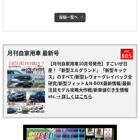
投稿一覧へ
月刊自家用車 最新号
vol.
805
【月刊自家用車10月号発売】すごいぜ日
産！「新型エルグランド」「新型キック
ス」のすべて/新型レヴォーグレイバック全
研究/新型フィット＆N-BOX最新情報/最新
注目モデル攻略大作戦/新車値引き生情報
etc.
→ 詳しくはこちら