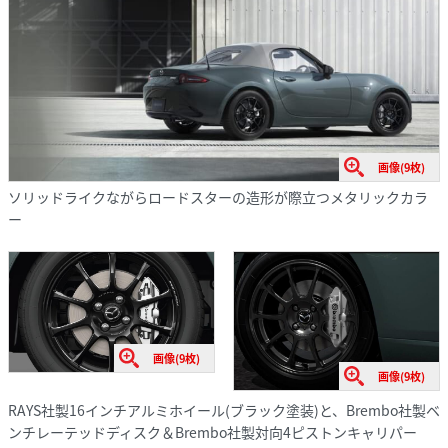
画像(9枚)
ソリッドライクながらロードスターの造形が際立つメタリックカラ
ー
画像(9枚)
画像(9枚)
RAYS社製16インチアルミホイール(ブラック塗装)と、Brembo社製ベ
ンチレーテッドディスク＆Brembo社製対向4ピストンキャリパー