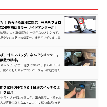
た！ あらゆる車種に対応。死角をフォロ
496 補助ミラー サイドアンダー用］
験が浅い人や車幅感覚に自信がない人にとって、
車場や狭い道路での幅寄せ、縁石ギリギリまで車
板、ゴルフバッグ、なんでもオッケー。
、無敵の相棒。
 キャンピングカー選びにおいて、多くのドライ
だ。広々としたキャブコンバージョンは魅力的だ
能を常時OFFできる！純正スイッチのよ
ー］を紹介！
のドライブで気になるのが、車内温度の上昇であ
込んだ直後は強力なエアコンによる冷却が欠かせ