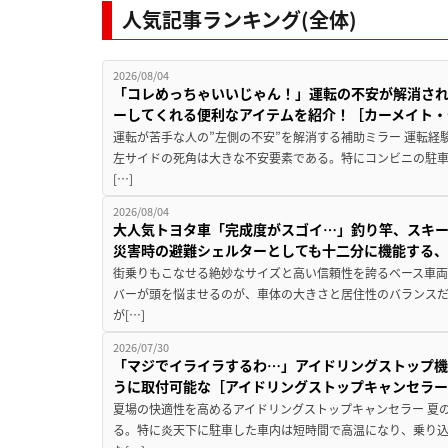
人気記事ランキング(全体)
2026/08/04
「コレめっちゃいいじゃん！」運転の不安が解消され
ーしてくれる便利なアイテムを紹介！［カーメイト・CZ
運転が苦手な人の”左側の不安”を解消する補助ミラー 運転経
左サイドの死角は大きな不安要素である。特にコンビニの駐
[…]
2026/08/04
大人気トヨタ車「完成度がスゴイ…」釣り竿、スキー
災害時の避難シェルターとしても十二分に機能する
街乗りもこなせる絶妙なサイズと高い信頼性を誇るベース車両
バーが頭を悩ませるのが、車体の大きさと居住性のバランス
が[…]
2026/07/30
「マジでイライラするわ…」アイドリングストップ機
うに取付可能な［アイドリングストップキャンセラ
夏場の快適性を高めるアイドリングストップキャンセラー 夏
る。特に炎天下に駐車した車内は短時間で高温になり、乗り