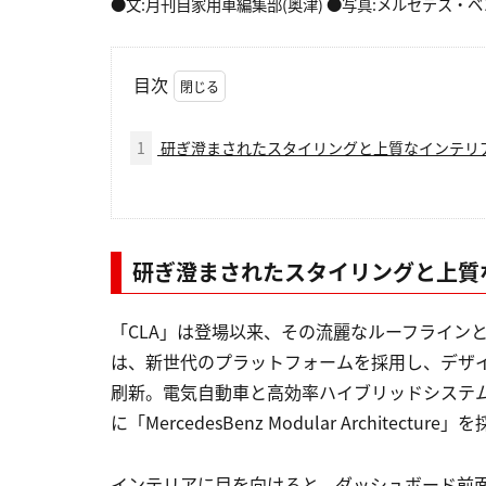
●文:月刊自家用車編集部(奥津) ●写真:メルセデス・
目次
1
研ぎ澄まされたスタイリングと上質なインテリ
研ぎ澄まされたスタイリングと上質
「CLA」は登場以来、その流麗なルーフライン
は、新世代のプラットフォームを採用し、デザ
刷新。電気自動車と高効率ハイブリッドシステ
に「MercedesBenz Modular Architec
インテリアに目を向けると、ダッシュボード前