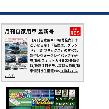
月刊自家用車 最新号
vol.
805
【月刊自家用車10月号発売】す
ごいぜ日産！「新型エルグラン
ド」「新型キックス」のすべて/
新型レヴォーグレイバック全研
究/新型フィット＆N-BOX最新情
報/最新注目モデル攻略大作戦/新
車値引き生情報etc.
→ 詳しくは
こちら