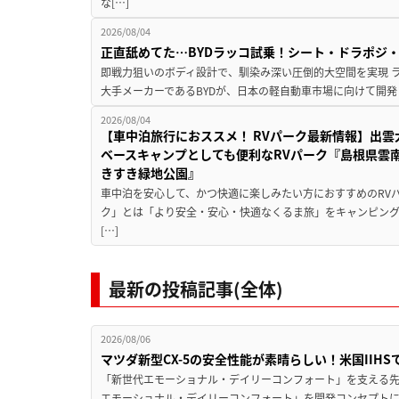
な[…]
2026/08/04
正直舐めてた…BYDラッコ試乗！シート・ドラポジ
即戦力狙いのボディ設計で、馴染み深い圧倒的大空間を実現 ラ
大手メーカーであるBYDが、日本の軽自動車市場に向けて開発し
2026/08/04
【車中泊旅行におススメ！ RVパーク最新情報】出
ベースキャンプとしても便利なRVパーク『島根県雲南
きすき緑地公園』
車中泊を安心して、かつ快適に楽しみたい方におすすめのRVパ
ク」とは「より安全・安心・快適なくるま旅」をキャンピン
[…]
最新の投稿記事(全体)
2026/08/06
マツダ新型CX-5の安全性能が素晴らしい！米国IIH
「新世代エモーショナル・デイリーコンフォート」を支える先進安
エモーショナル・デイリーコンフォート」を開発コンセプトに