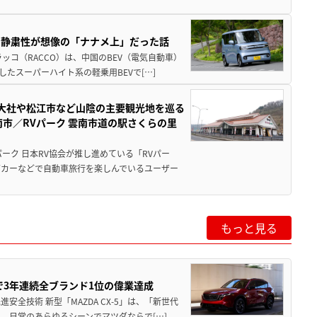
・静粛性が想像の「ナナメ上」だった話
ッコ（RACCO）は、中国のBEV（電気自動車）
たスーパーハイト系の軽乗用BEVで[…]
雲大社や松江市など山陰の主要観光地を巡る
市／RVパーク 雲南市道の駅さくらの里
ーク 日本RV協会が推し進めている「RVパー
グカーなどで自動車旅行を楽しんでいるユーザー
もっと見る
Sで3年連続全ブランド1位の偉業達成
全技術 新型「MAZDA CX-5」は、「新世代
、日常のあらゆるシーンでマツダならで[…]