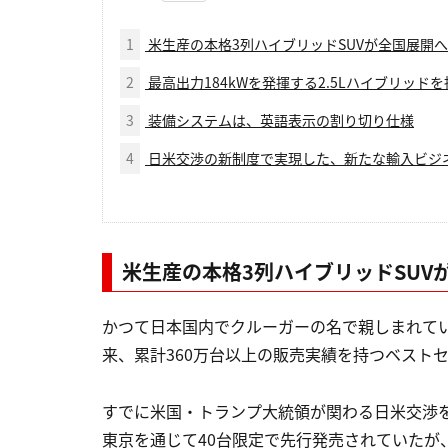
1
米生産の本格3列ハイブリッドSUVが全国展開へ
2
最高出力184kWを発揮する2.5Lハイブリッドを
3
装備システムは、英語表示の割り切り仕様
4
日米交渉の新制度で実現した、新たな輸入ビジ
米生産の本格3列ハイブリッドSUV
かつて日本国内でクルーガーの名で親しまれてい
来、累計360万台以上の販売実績を持つベスト
すでに米国・トランプ大統領が関わる日米交渉を
東京を通じて40台限定で先行発売されていたが