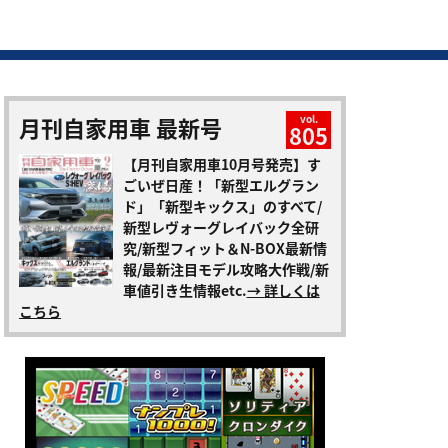
月刊自家用車 最新号
vol.
805
【月刊自家用車10月号発売】す
ごいぜ日産！「新型エルグラン
ド」「新型キックス」のすべて/
新型レヴォーグレイバック全研
究/新型フィット＆N-BOX最新情
報/最新注目モデル攻略大作戦/新
車値引き生情報etc.
→ 詳しくは
こちら