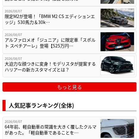
2026/08/07
限定M2が登場！「BMW M2 CS エディションエ
ッジ」530馬力＆30k…
2026/08/07
アルファロメオ「ジュニア」に限定車「スポル
ト スペチアーレ」登場【525万円…
2026/08/07
大迫力な顔つきに変身！モデリスタが提案する
ハリアーの新カスタマイズとは？
もっと見る
人気記事ランキング(全体)
2026/08/07
64年前、軽自動車の常識を大きく覆したクルマ
があった。「軽自動車であることを…