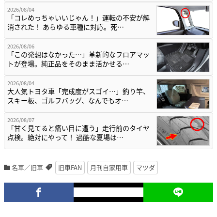
2026/08/04
「コレめっちゃいいじゃん！」運転の不安が解
消された！ あらゆる車種に対応。死…
2026/08/06
「この発想はなかった…」革新的なフロアマッ
トが登場。純正品をそのまま活かせる…
2026/08/04
大人気トヨタ車「完成度がスゴイ…」釣り竿、
スキー板、ゴルフバッグ、なんでもオ…
2026/08/07
「甘く見てると痛い目に遭う」走行前のタイヤ
点検。絶対にやって！ 過酷な夏場は…
名車／旧車
旧車FAN
月刊自家用車
マツダ