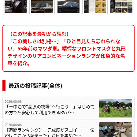
【この記事を最初から読む】
「この美しさは別格…」「ひと目見たら忘れられな
い」55年前のマツダ車。精悍なフロントマスクと丸形
デザインのリアコンビネーションランプが印象的な名
車を紹介。
最新の投稿記事(全体)
2026/08/08
「車中泊で“高原の牧場”へ行こう！」はじめて
の方でも安心して利用できるRVパ…
2026/08/08
【週間ランキング】「完成度がスゴイ…」「伝
説はここから始まった」注目を集めた…