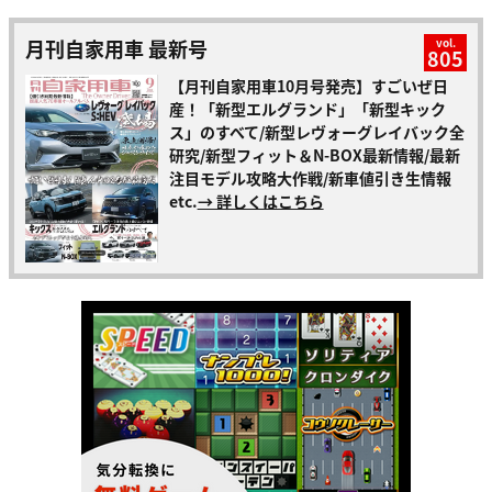
月刊自家用車 最新号
vol.
805
【月刊自家用車10月号発売】すごいぜ日
産！「新型エルグランド」「新型キック
ス」のすべて/新型レヴォーグレイバック全
研究/新型フィット＆N-BOX最新情報/最新
注目モデル攻略大作戦/新車値引き生情報
etc.
→ 詳しくはこちら