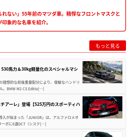
られない」55年前のマツダ車。精悍なフロントマスクと
が印象的な名車を紹介。
もっと見る
」530馬力＆30kg軽量化のスペシャルマシ
50の理想的な前後重量配分により、俊敏なハンドリ
M2 CS Editio[…]
チアーレ」登場【525万円のスポーティハ
導入が始まった「JUNIOR」は、アルファロメオ
ターボに6速DCT（システ[…]