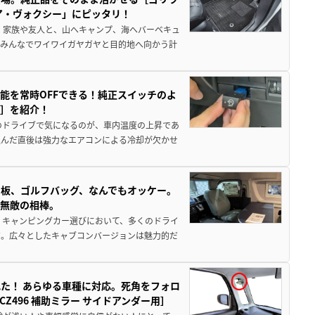
ア・ヴォクシー」にピッタリ！
 家族や友人と、山へキャンプ、海へバーベキュ
でみんなでワイワイガヤガヤと目的地へ向かう計
能を常時OFFできる！純正スイッチのよ
ー］を紹介！
のドライブで気になるのが、車内温度の上昇であ
込んだ直後は強力なエアコンによる冷却が欠かせ
板、ゴルフバッグ、なんでもオッケー。
、無敵の相棒。
 キャンピングカー選びにおいて、多くのドライ
だ。広々としたキャブコンバージョンは魅力的だ
た！ あらゆる車種に対応。死角をフォロ
496 補助ミラー サイドアンダー用］