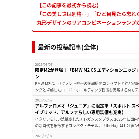
【この記事を最初から読む】
「この美しさは別格…」「ひと目見たら忘れ
丸形デザインのリアコンビネーションランプ
最新の投稿記事(全体)
2026/08/07
限定M2が登場！「BMW M2 CS エディションエッジ
ン
BMW M2は、セグメント唯一の後輪駆動コンセプトと約50:
ングと卓越したロード・ホールディング性能を実現するMモデル。BMW 
2026/08/07
アルファロメオ「ジュニア」に限定車「スポルト スペ
イブリッド、アルファらしい専用装備も充実】
イタリアらしい洗練されたエレガンスをプラス 2025年に国内
の新時代を象徴するコンパクトモデル。「Ibrida」は1.2L直3
2026/08/07