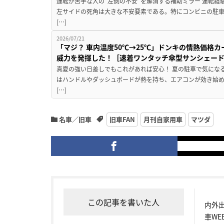
運転が苦手な人の”左側の不安”を解消する補助ミラー 運転経
左サイドの死角は大きな不安要素である。特にコンビニの駐
[…]
2026/07/21
「マジ？ 車内温度50℃→25℃」ドンキの情熱価格
威力を発揮した！［速着ワンタッチ傘型サンシェー
真夏の強い日差しでもこれがあれば安心！ 夏の駐車で気にな
はハンドルやダッシュボードが熱を持ち、エアコンが効き始め
[…]
名車／旧車
旧車FAN
月刊自家用車
マツダ
この記事を書いた人
内外
車W