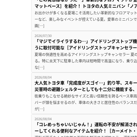
マットベース］を紹介！ トヨタの人気ミニバン「ノ
お出かけが多くなる夏場こそ活用したい革新的なフロアマット
ーなど、楽しみなイベントが控えている夏。愛車のミニバン
画[…]
2026/07/30
「マジでイライラするわ…」アイドリングストップ機
うに取付可能な［アイドリングストップキャンセラ
夏場の快適性を高めるアイドリングストップキャンセラー 夏
る。特に炎天下に駐車した車内は短時間で高温になり、乗り
な[…]
2026/08/04
大人気トヨタ車「完成度がスゴイ…」釣り竿、スキー
災害時の避難シェルターとしても十二分に機能する
街乗りもこなせる絶妙なサイズと高い信頼性を誇るベース車両
バーが頭を悩ませるのが、車体の大きさと居住性のバランス
が[…]
2026/08/04
「コレめっちゃいいじゃん！」運転の不安が解消され
ーしてくれる便利なアイテムを紹介！［カーメイト・CZ