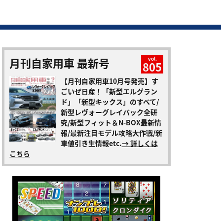
月刊自家用車 最新号
vol.
805
【月刊自家用車10月号発売】す
ごいぜ日産！「新型エルグラン
ド」「新型キックス」のすべて/
新型レヴォーグレイバック全研
究/新型フィット＆N-BOX最新情
報/最新注目モデル攻略大作戦/新
車値引き生情報etc.
→ 詳しくは
こちら