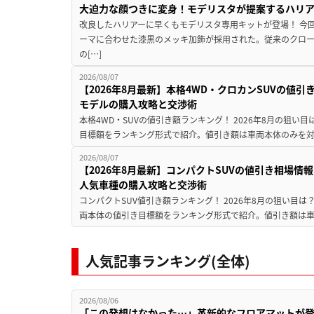
大迫力な顔つきに変身！モデリスタが提案するハリ
改良したハリアーに早くもモデリスタ専用キットが登場！ 今
ーマに合わせた漆黒のメッキ加飾が採用された。従来のクロ
の[…]
2026/08/07
【2026年8月最新】本格4WD・クロカンSUVの値
モデルの購入攻略と交渉術
本格4WD・SUVの値引き額ランキング！ 2026年8月の狙い目
目標額をランキング形式で紹介。値引き額は車両本体のみを対
2026/08/07
【2026年8月最新】コンパクトSUVの値引き相場情報
人気車種の購入攻略と交渉術
コンパクトSUV値引き額ランキング！ 2026年8月の狙い目は？
両本体の値引き目標額をランキング形式で紹介。値引き額は車
人気記事ランキング(全体)
2026/08/06
「この発想はなかった…」革新的なフロアマットが