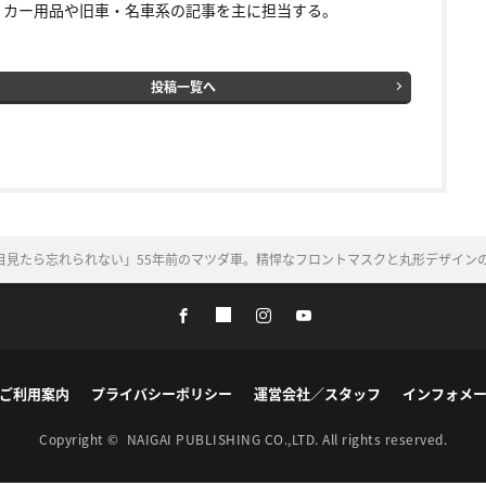
。カー用品や旧車・名車系の記事を主に担当する。
投稿一覧へ
目見たら忘れられない」55年前のマツダ車。精悍なフロントマスクと丸形デザイン
ご利用案内
プライバシーポリシー
運営会社／スタッフ
インフォメ
Copyright ©
NAIGAI PUBLISHING CO.,LTD.
All rights reserved.