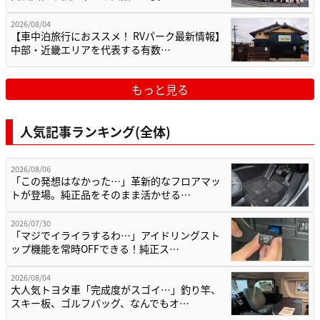
2026/08/04
【車中泊旅行におススメ！ RVパーク最新情報】
中部・近畿エリアを代表する有数…
もっと見る
人気記事ランキング(全体)
2026/08/06
「この発想はなかった…」革新的なフロアマッ
トが登場。純正品をそのまま活かせる…
2026/07/30
「マジでイライラするわ…」アイドリングスト
ップ機能を常時OFFできる！純正ス…
2026/08/04
大人気トヨタ車「完成度がスゴイ…」釣り竿、
スキー板、ゴルフバッグ、なんでもオ…