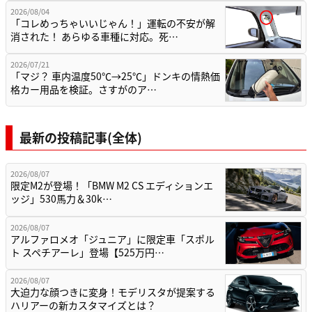
2026/08/04
「コレめっちゃいいじゃん！」運転の不安が解
消された！ あらゆる車種に対応。死…
2026/07/21
「マジ？ 車内温度50℃→25℃」ドンキの情熱価
格カー用品を検証。さすがのア…
最新の投稿記事(全体)
2026/08/07
限定M2が登場！「BMW M2 CS エディションエ
ッジ」530馬力＆30k…
2026/08/07
アルファロメオ「ジュニア」に限定車「スポル
ト スペチアーレ」登場【525万円…
2026/08/07
大迫力な顔つきに変身！モデリスタが提案する
ハリアーの新カスタマイズとは？