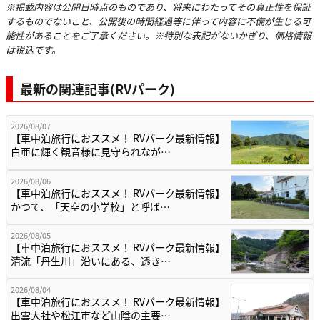
※掲載内容は公開日時点のものであり、将来にわたってその真正性を保証
するものでないこと、公開後の時間経過等に伴って内容に不備が生じる可
能性があることをご了承ください。※特別な表記がないかぎり、価格情報
は税込です。
最新の関連記事(RVパーク)
2026/08/07
【車中泊旅行におススメ！ RVパーク最新情報】
白亜に輝く観音様に見守られなが…
2026/08/06
【車中泊旅行におススメ！ RVパーク最新情報】
かつて、「天空の小学校」と呼ば…
2026/08/05
【車中泊旅行におススメ！ RVパーク最新情報】
清流「丹生川」沿いにある、透き…
2026/08/04
【車中泊旅行におススメ！ RVパーク最新情報】
出雲大社や松江市など山陰の主要…