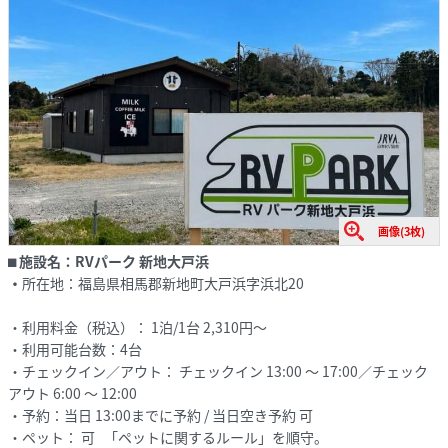
画像(3枚)
⬛︎
施設名：
RVパーク 新地大戸浜
・
所在地：福島県相馬郡新地町大戸浜字浜北20
・利用料金（税込）： 1泊/1台 2,310円～
・利用可能台数：4台
・チェックイン／アウト： チェックイン 13:00 ～ 17:00／チェック
アウト 6:00 ～ 12:00
・予約：当日 13:00までに予約 / 当日空き予約 可
・ペット： 可 「ペットに関するルール」を順守。