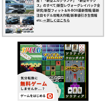
産！「新型エルグランド」「新型キック
ス」のすべて/新型レヴォーグレイバック全
研究/新型フィット＆N-BOX最新情報/最新
注目モデル攻略大作戦/新車値引き生情報
etc.
→ 詳しくはこちら