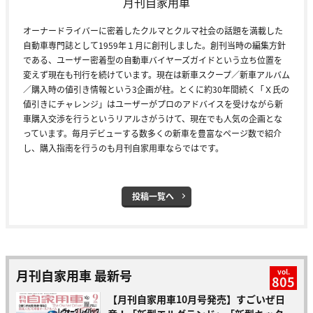
月刊自家用車
オーナードライバーに密着したクルマとクルマ社会の話題を満載した
自動車専門誌として1959年１月に創刊しました。創刊当時の編集方針
である、ユーザー密着型の自動車バイヤーズガイドという立ち位置を
変えず現在も刊行を続けています。現在は新車スクープ／新車アルバム
／購入時の値引き情報という3企画が柱。とくに約30年間続く「Ｘ氏の
値引きにチャレンジ」はユーザーがプロのアドバイスを受けながら新
車購入交渉を行うというリアルさがうけて、現在でも人気の企画とな
っています。毎月デビューする数多くの新車を豊富なページ数で紹介
し、購入指南を行うのも月刊自家用車ならではです。
投稿一覧へ
月刊自家用車 最新号
vol.
805
【月刊自家用車10月号発売】すごいぜ日