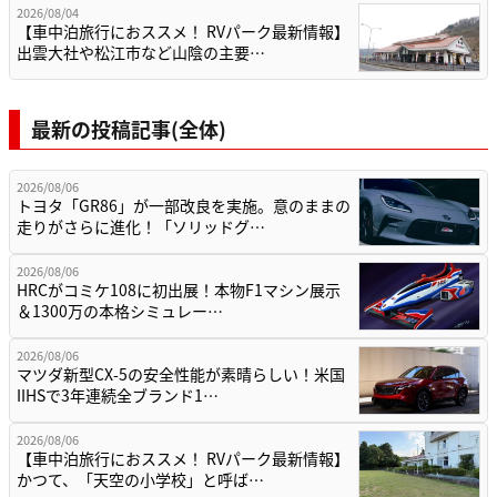
2026/08/04
【車中泊旅行におススメ！ RVパーク最新情報】
出雲大社や松江市など山陰の主要…
最新の投稿記事(全体)
2026/08/06
トヨタ「GR86」が一部改良を実施。意のままの
走りがさらに進化！「ソリッドグ…
2026/08/06
HRCがコミケ108に初出展！本物F1マシン展示
＆1300万の本格シミュレー…
2026/08/06
マツダ新型CX-5の安全性能が素晴らしい！米国
IIHSで3年連続全ブランド1…
2026/08/06
【車中泊旅行におススメ！ RVパーク最新情報】
かつて、「天空の小学校」と呼ば…