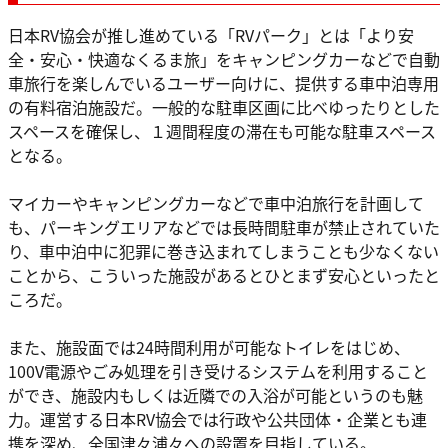
日本RV協会が推し進めている「RVパーク」とは「より安
全・安心・快適なくるま旅」をキャンピングカーなどで自動
車旅行を楽しんでいるユーザー向けに、提供する車中泊専用
の有料宿泊施設だ。一般的な駐車区画に比べゆったりとした
スペースを確保し、１週間程度の滞在も可能な駐車スペース
となる。
マイカーやキャンピングカーなどで車中泊旅行を計画して
も、パーキングエリアなどでは長時間駐車が禁止されていた
り、車中泊中に犯罪に巻き込まれてしまうことも少なくない
ことから、こういった施設があるとひとまず安心といったと
ころだ。
また、施設面では24時間利用が可能なトイレをはじめ、
100V電源やごみ処理を引き受けるシステムを利用すること
ができ、施設内もしくは近隣での入浴が可能というのも魅
力。運営する日本RV協会では行政や公共団体・企業とも連
携を深め、全国津々浦々への設置を目指している。