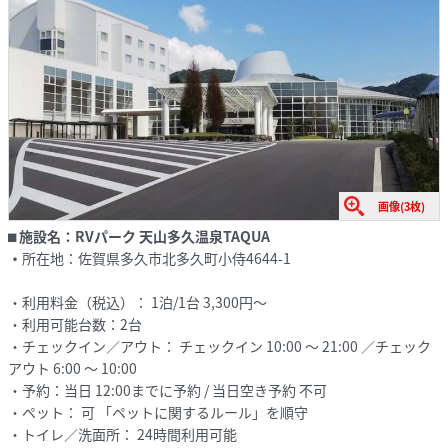
画像(3枚)
⬛︎
施設名：
RVパーク 天山多久温泉TAQUA
・
所在地：佐賀県多久市北多久町小侍4644-1
・利用料金（税込）： 1泊/1台 3,300円～
・利用可能台数：2台
・チェックイン／アウト： チェックイン 10:00 ～ 21:00 ／チェック
アウト 6:00 ～ 10:00
・予約：当日 12:00までに予約 / 当日空き予約 不可
・ペット： 可 「ペットに関するルール」を順守
・トイレ／洗面所： 24時間利用可能