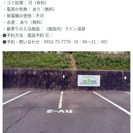
・ゴミ処理： 可（有料）
・電源の有無： あり（無料）
・発電機の使用：不可
・水道： あり（無料）
・最寄りの入浴施設：（施設内）ラドン温泉
●予約方法：電話予約 可／
●予約・問い合わせ：0952-75-7770 （9：00～21：:00）