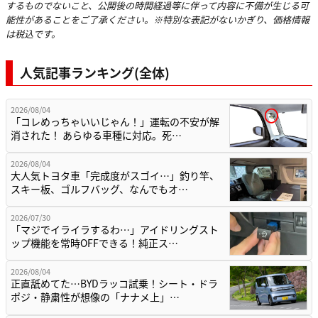
するものでないこと、公開後の時間経過等に伴って内容に不備が生じる可
能性があることをご了承ください。※特別な表記がないかぎり、価格情報
は税込です。
人気記事ランキング(全体)
2026/08/04
「コレめっちゃいいじゃん！」運転の不安が解
消された！ あらゆる車種に対応。死…
2026/08/04
大人気トヨタ車「完成度がスゴイ…」釣り竿、
スキー板、ゴルフバッグ、なんでもオ…
2026/07/30
「マジでイライラするわ…」アイドリングスト
ップ機能を常時OFFできる！純正ス…
2026/08/04
正直舐めてた…BYDラッコ試乗！シート・ドラ
ポジ・静粛性が想像の「ナナメ上」…