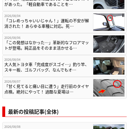
があった。「軽自動車であることを…
2026/08/04
「コレめっちゃいいじゃん！」運転の不安が解
消された！ あらゆる車種に対応。死…
2026/08/06
「この発想はなかった…」革新的なフロアマッ
トが登場。純正品をそのまま活かせる…
2026/08/04
大人気トヨタ車「完成度がスゴイ…」釣り竿、
スキー板、ゴルフバッグ、なんでもオ…
2026/08/07
「甘く見てると痛い目に遭う」走行前のタイヤ
点検。絶対にやって！ 過酷な夏場は…
最新の投稿記事(全体)
2026/08/08