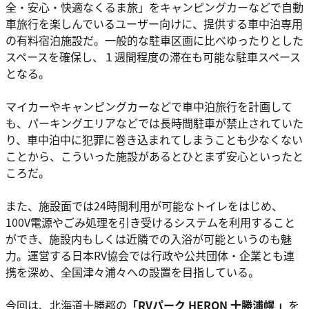
全・安心・快適なくるま旅」をキャンピングカーなどで自動
車旅行を楽しんでいるユーザー向けに、提供する車中泊専用
の有料宿泊施設だ。一般的な駐車区画に比べゆったりとした
スペースを確保し、１週間程度の滞在も可能な駐車スペース
となる。
マイカーやキャンピングカーなどで車中泊旅行を計画して
も、パーキングエリアなどでは長時間駐車が禁止されていた
り、車中泊中に犯罪に巻き込まれてしまうことも少なくない
ことから、こういった施設があるとひとまず安心といったと
ころだ。
また、施設面では24時間利用が可能なトイレをはじめ、
100V電源やごみ処理を引き受けるシステムを利用すること
ができ、施設内もしくは近隣での入浴が可能というのも魅
力。運営する日本RV協会では行政や公共団体・企業とも連
携を深め、全国津々浦々への設置を目指している。
今回は、北海道十勝郡の
「RVパーク HERON 十勝浦幌 」
を