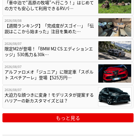
「車中泊で“高原の牧場”へ行こう！」はじめて
の方でも安心して利用できるRVパ…
2026/08/08
【週間ランキング】「完成度がスゴイ…」「伝
説はここから始まった」注目を集めた…
2026/08/07
限定M2が登場！「BMW M2 CS エディションエ
ッジ」530馬力＆30k…
2026/08/07
アルファロメオ「ジュニア」に限定車「スポル
ト スペチアーレ」登場【525万円…
2026/08/07
大迫力な顔つきに変身！モデリスタが提案する
ハリアーの新カスタマイズとは？
もっと見る