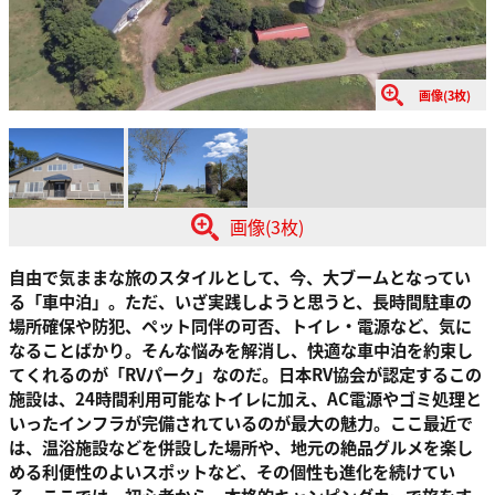
画像(3枚)
画像(3枚)
自由で気ままな旅のスタイルとして、今、大ブームとなってい
る「車中泊」。ただ、いざ実践しようと思うと、長時間駐車の
場所確保や防犯、ペット同伴の可否、トイレ・電源など、気に
なることばかり。そんな悩みを解消し、快適な車中泊を約束し
てくれるのが「RVパーク」なのだ。日本RV協会が認定するこの
施設は、24時間利用可能なトイレに加え、AC電源やゴミ処理と
いったインフラが完備されているのが最大の魅力。ここ最近で
は、温浴施設などを併設した場所や、地元の絶品グルメを楽し
める利便性のよいスポットなど、その個性も進化を続けてい
る。ここでは、初心者から、本格的キャンピングカーで旅をす