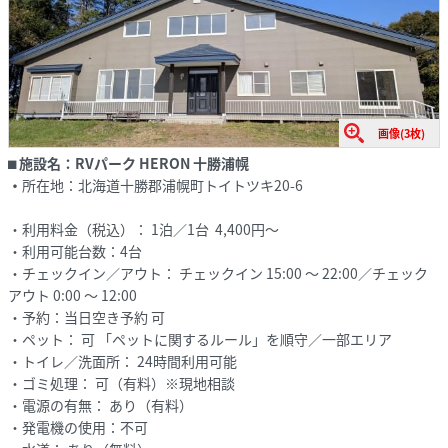
画像(3枚)
⬛︎
施設名：
RVパーク HERON 十勝浦幌
・
所在地：北海道十勝郡浦幌町トイトツキ20-6
・利用料金（税込）： 1泊／1台 4,400円～
・利用可能台数：4台
・チェックイン／アウト： チェックイン 15:00 ～ 22:00／チェック
アウト 0:00 ～ 12:00
・予約：当日空き予約 可
・ペット： 可 「ペットに関するルール」を順守／一部エリア
・トイレ／洗面所： 24時間利用可能
・ゴミ処理： 可（有料）※現地相談
・電源の有無： あり（有料）
・発電機の使用：不可