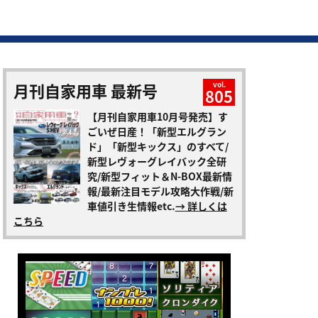
月刊自家用車 最新号
vol.
805
【月刊自家用車10月号発売】す
ごいぜ日産！「新型エルグラン
ド」「新型キックス」のすべて/
新型レヴォーグレイバック全研
究/新型フィット＆N-BOX最新情
報/最新注目モデル攻略大作戦/新
車値引き生情報etc.
→ 詳しくは
こちら