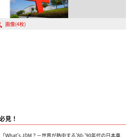
画像(4枚)
ー必見！
at’s JDM？－世界が熱中する’80-’90年代の日本車