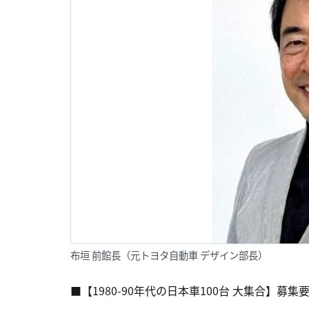
布垣 前館長（元トヨタ自動車 デザイン部長）
■【1980-90年代の日本車100台 大集合】募集