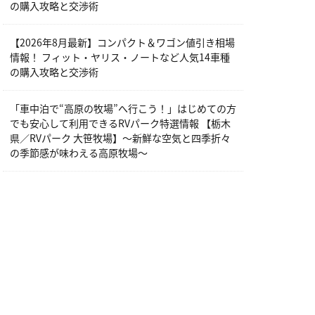
の購入攻略と交渉術
【2026年8月最新】コンパクト＆ワゴン値引き相場
情報！ フィット・ヤリス・ノートなど人気14車種
の購入攻略と交渉術
「車中泊で“高原の牧場”へ行こう！」はじめての方
でも安心して利用できるRVパーク特選情報 【栃木
県／RVパーク 大笹牧場】～新鮮な空気と四季折々
の季節感が味わえる高原牧場～