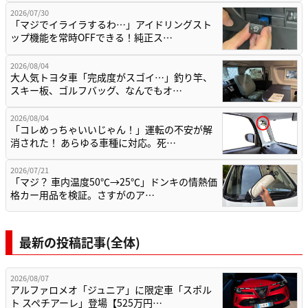
2026/07/30
「マジでイライラするわ…」アイドリングスト
ップ機能を常時OFFできる！純正ス…
2026/08/04
大人気トヨタ車「完成度がスゴイ…」釣り竿、
スキー板、ゴルフバッグ、なんでもオ…
2026/08/04
「コレめっちゃいいじゃん！」運転の不安が解
消された！ あらゆる車種に対応。死…
2026/07/21
「マジ？ 車内温度50℃→25℃」ドンキの情熱価
格カー用品を検証。さすがのア…
最新の投稿記事(全体)
2026/08/07
アルファロメオ「ジュニア」に限定車「スポル
ト スペチアーレ」登場【525万円…