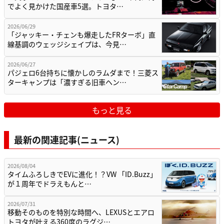
でよく見かけた国産車5選。トヨタ…
2026/06/29
「ジャッキー・チェンも爆走したFRターボ」直
線基調のウェッジシェイプは、今見…
2026/06/27
パジェロ6台持ちに懐かしのラムダまで！三菱ス
ターキャンプは「濃すぎる旧車ヘン…
もっと見る
最新の関連記事(ニュース)
2026/08/04
タイムふろしきでEVに進化！？VW 「ID.Buzz」
が１周年でドラえもんと…
2026/07/31
移動そのものを特別な時間へ、LEXUSとエアロ
トヨタが叶える360度のラグジ…