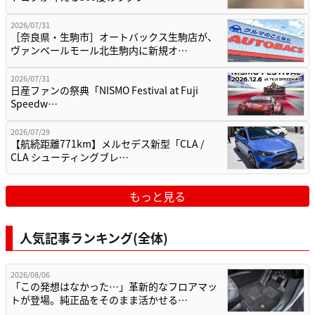
2026/07/31
［奈良県・生駒市］オートバックス生駒店が、
ヴァンベールモール北生駒内に新規オ…
2026/07/31
日産ファンの祭典「NISMO Festival at Fuji
Speedw…
2026/07/29
【航続距離771km】メルセデス新型「CLA /
CLA シューティングブレ…
もっと見る
人気記事ランキング(全体)
2026/08/06
「この発想はなかった…」革新的なフロアマッ
トが登場。純正品をそのまま活かせる…