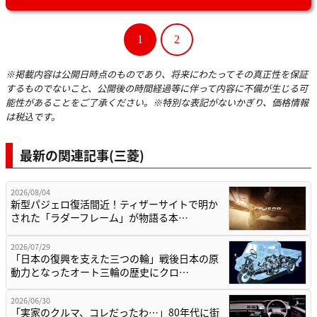
1
2
※掲載内容は公開日時点のものであり、将来にわたってその真正性を保証
するものでないこと、公開後の時間経過等に伴って内容に不備が生じる可
能性があることをご了承ください。※特別な表記がないかぎり、価格情報
は税込です。
最新の関連記事(三菱)
2026/08/04
新型パジェロ復活間近！ティザーサイトで明か
された「ラダーフレーム」が物語る本…
2026/07/29
「日本の復興を支えた三つの輪」戦後日本の原
動力となったオート三輪の歴史にクロ…
2026/06/30
「実家のクルマ、コレだったわ…」80年代に街