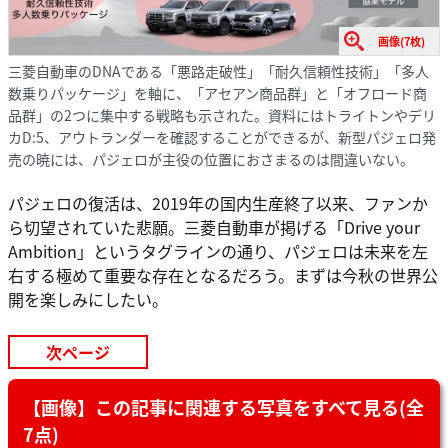
画像(7枚)
三菱自動車のDNAである「悪路走破性」「耐久信頼性技術」「多人
数乗りパッケージ」を軸に、「アセアン商品群」と「オフロード商
品群」の2つに集中する戦略も示された。資料にはトライトンやデリ
カD:5、アウトランダーを確認することができるが、新型パジェロ発
売の暁には、パジェロが主役の位置におさまるのは間違いない。
パジェロの復活は、2019年の国内生産終了以来、ファンか
ら切望されていた悲願。三菱自動車が掲げる「Drive your
Ambition」というタグラインの通り、パジェロは未来を左
右する極めて重要な存在となるだろう。まずは今秋の世界公
開を楽しみにしたい。
次ページ
【画像】この記事に関連する写真をすべて見る(全
7点)