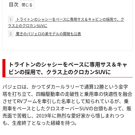
目次
1
トライトンのシャシーをベースに専用サス＆キャビンの採用で、ク
ラス上のクロカンSUVに
2
驚きのパジェロの弟モデルの開発も公表
トライトンのシャシーをベースに専用サス＆キャ
ビンの採用で、クラス上のクロカンSUVに
パジェロは、かつてダカールラリーで通算12勝という金字
塔を打ち立て、四輪駆動車の走破性と乗用車の快適性を融合
させてRVブームを牽引した名車として知られているが、乗
用車をベースとしたクロスオーバーSUVの台頭もあって、販
売面で苦戦し、2019年に熱烈な愛好家から惜しまれつつ
も、生産終了となった経緯を持つ。