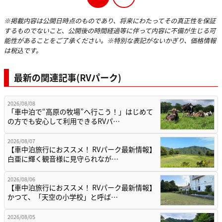
※掲載内容は公開日時点のものであり、将来にわたってその真正性を保証
するものでないこと、公開後の時間経過等に伴って内容に不備が生じる可
能性があることをご了承ください。※特別な表記がないかぎり、価格情報
は税込です。
最新の関連記事(RVパーク)
2026/08/08
「車中泊で“高原の牧場”へ行こう！」はじめて
の方でも安心して利用できるRVパ…
2026/08/07
【車中泊旅行におススメ！ RVパーク最新情報】
白亜に輝く観音様に見守られなが…
2026/08/06
【車中泊旅行におススメ！ RVパーク最新情報】
かつて、「天空の小学校」と呼ば…
2026/08/05