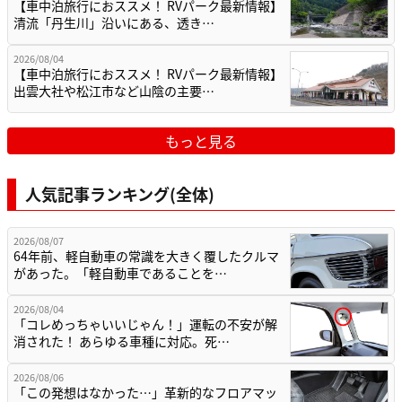
【車中泊旅行におススメ！ RVパーク最新情報】
清流「丹生川」沿いにある、透き…
2026/08/04
【車中泊旅行におススメ！ RVパーク最新情報】
出雲大社や松江市など山陰の主要…
もっと見る
人気記事ランキング(全体)
2026/08/07
64年前、軽自動車の常識を大きく覆したクルマ
があった。「軽自動車であることを…
2026/08/04
「コレめっちゃいいじゃん！」運転の不安が解
消された！ あらゆる車種に対応。死…
2026/08/06
「この発想はなかった…」革新的なフロアマッ