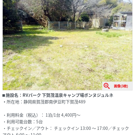
画像(3枚)
⬛︎
施設名：
RVパーク 下賀茂温泉キャンプ場ボンヌジュルネ
・
所在地：静岡県賀茂郡南伊豆町下賀茂489
・利用料金（税込）： 1泊/1台 4,400円～
・利用可能台数：5台
・チェックイン／アウト： チェックイン 13:00 ～ 17:00／チェック
アウト 6:00 ～ 11:00