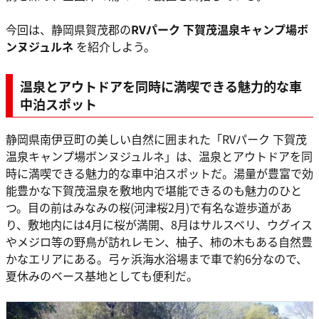
今回は、静岡県賀茂郡の
RVパーク 下賀茂温泉キャンプ場ボ
ンヌジュルネ
を紹介しよう。
温泉とアウトドアを同時に満喫できる魅力的な車
中泊スポット
静岡県南伊豆町の美しい自然に囲まれた「RVパーク 下賀茂
温泉キャンプ場ボンヌジュルネ」は、温泉とアウトドアを同
時に満喫できる魅力的な車中泊スポットだ。湯量が豊富で効
能豊かな下賀茂温泉を敷地内で堪能できるのも魅力のひと
つ。目の前はみなみの桜(河津桜2月)で有名な遊歩道があ
り、敷地内には4月に桜が満開、8月はサルスベリ、ウグイス
やメジロ等の野鳥が訪れレモン、柚子、柿の木もある自然豊
かなエリアにある。弓ヶ浜海水浴場まで車で約6分なので、
夏休みのベース基地としても便利だ。