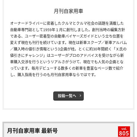
月刊自家用車
オーナードライバーに密着したクルマとクルマ社会の話題を満載した
自動車専門誌として1959年１月に創刊しました。創刊当時の編集方針
である、ユーザー密着型の自動車バイヤーズガイドという立ち位置を
変えず現在も刊行を続けています。現在は新車スクープ／新車アルバム
／購入時の値引き情報という3企画が柱。とくに約30年間続く「Ｘ氏の
値引きにチャレンジ」はユーザーがプロのアドバイスを受けながら新
車購入交渉を行うというリアルさがうけて、現在でも人気の企画とな
っています。毎月デビューする数多くの新車を豊富なページ数で紹介
し、購入指南を行うのも月刊自家用車ならではです。
投稿一覧へ
月刊自家用車 最新号
vol.
805