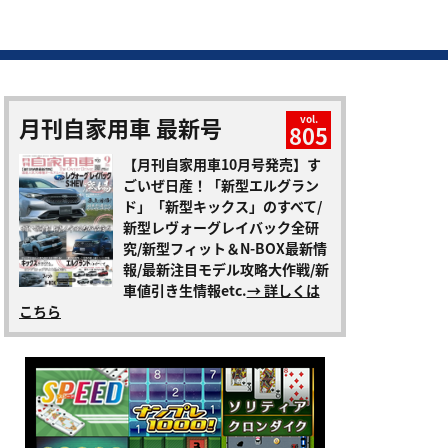
月刊自家用車 最新号
vol.
805
【月刊自家用車10月号発売】す
ごいぜ日産！「新型エルグラン
ド」「新型キックス」のすべて/
新型レヴォーグレイバック全研
究/新型フィット＆N-BOX最新情
報/最新注目モデル攻略大作戦/新
車値引き生情報etc.
→ 詳しくは
こちら