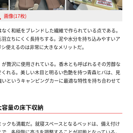
画像(17枚)
はなく和紙をブレンドした繊維で作られている点である。
毛羽立ちにくく長持ちする。泥や水分を持ち込みやすいア
ガシ使えるのは非常に大きなメリットだ。
」が贅沢に使用されている。香木とも呼ばれるその芳醇な
でくれる。美しい木目と明るい色艶を持つ青森ヒバは、見
強いというキャンピングカーに最適な特性を持ち合わせて
大容量の床下収納
ミックも満載だ。就寝スペースとなるベッドは、備え付け
とで、多段階に高さを調整することが可能となっている。