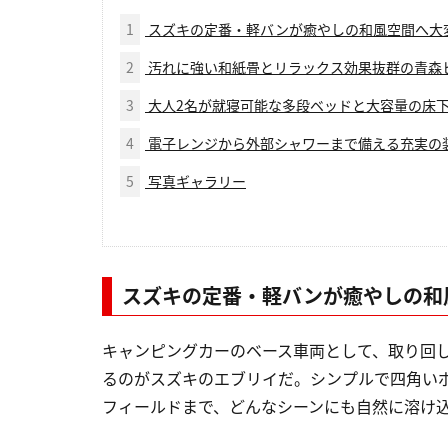
1
スズキの定番・軽バンが癒やしの和風空間へ大
2
汚れに強い和紙畳とリラックス効果抜群の青森
3
大人2名が就寝可能な多段ベッドと大容量の床
4
電子レンジから外部シャワーまで備える充実の
5
写真ギャラリー
スズキの定番・軽バンが癒やしの和
キャンピングカーのベース車両として、取り回
るのがスズキのエブリイだ。シンプルで四角い
フィールドまで、どんなシーンにも自然に溶け