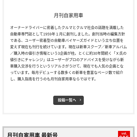
月刊自家用車
オーナードライバーに密着したクルマとクルマ社会の話題を満載した
自動車専門誌として1959年１月に創刊しました。創刊当時の編集方針
である、ユーザー密着型の自動車バイヤーズガイドという立ち位置を
変えず現在も刊行を続けています。現在は新車スクープ／新車アルバム
／購入時の値引き情報という3企画が柱。とくに約30年間続く「Ｘ氏の
値引きにチャレンジ」はユーザーがプロのアドバイスを受けながら新
車購入交渉を行うというリアルさがうけて、現在でも人気の企画とな
っています。毎月デビューする数多くの新車を豊富なページ数で紹介
し、購入指南を行うのも月刊自家用車ならではです。
投稿一覧へ
月刊自家用車 最新号
vol.