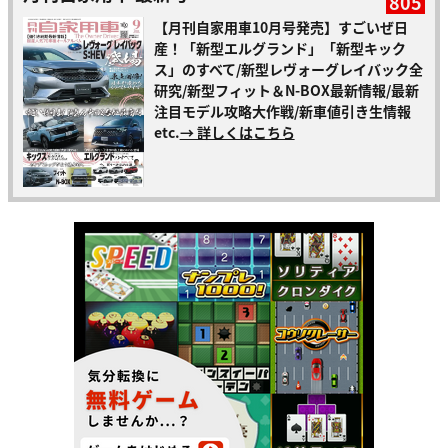
805
【月刊自家用車10月号発売】すごいぜ日
産！「新型エルグランド」「新型キック
ス」のすべて/新型レヴォーグレイバック全
研究/新型フィット＆N-BOX最新情報/最新
注目モデル攻略大作戦/新車値引き生情報
etc.
→ 詳しくはこちら