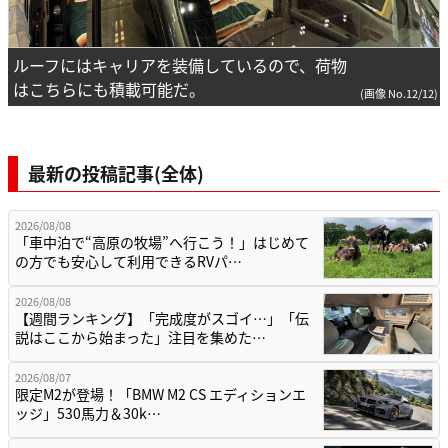
ルーフにはキャリアを装備しているので、荷物
はこちらにも積載可能だ。
(画像 No.12/12)
最新の投稿記事(全体)
2026/08/08
「車中泊で“高原の牧場”へ行こう！」はじめて
の方でも安心して利用できるRVパ…
2026/08/08
【週間ランキング】「完成度がスゴイ…」「伝
説はここから始まった」注目を集めた…
2026/08/07
限定M2が登場！「BMW M2 CS エディションエ
ッジ」530馬力＆30k…