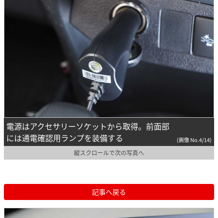
電源はアクセサリーソケットから取得。前面部
には通電確認用ランプを装備する
(画像 No.4/14)
縦スクロールで次の写真へ
記事へ戻る