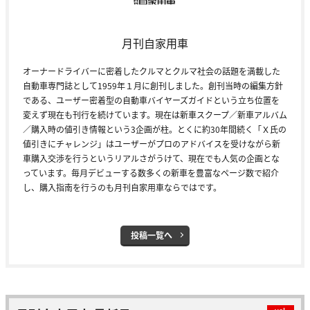
月刊自家用車
オーナードライバーに密着したクルマとクルマ社会の話題を満載した
自動車専門誌として1959年１月に創刊しました。創刊当時の編集方針
である、ユーザー密着型の自動車バイヤーズガイドという立ち位置を
変えず現在も刊行を続けています。現在は新車スクープ／新車アルバム
／購入時の値引き情報という3企画が柱。とくに約30年間続く「Ｘ氏の
値引きにチャレンジ」はユーザーがプロのアドバイスを受けながら新
車購入交渉を行うというリアルさがうけて、現在でも人気の企画とな
っています。毎月デビューする数多くの新車を豊富なページ数で紹介
し、購入指南を行うのも月刊自家用車ならではです。
投稿一覧へ