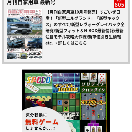
月刊自家用車 最新号
vol.
805
【月刊自家用車10月号発売】すごいぜ日
産！「新型エルグランド」「新型キック
ス」のすべて/新型レヴォーグレイバック全
研究/新型フィット＆N-BOX最新情報/最新
注目モデル攻略大作戦/新車値引き生情報
etc.
→ 詳しくはこちら