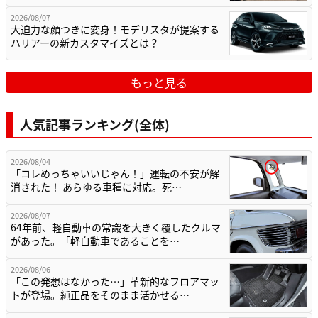
2026/08/07
大迫力な顔つきに変身！モデリスタが提案する
ハリアーの新カスタマイズとは？
もっと見る
人気記事ランキング(全体)
2026/08/04
「コレめっちゃいいじゃん！」運転の不安が解
消された！ あらゆる車種に対応。死…
2026/08/07
64年前、軽自動車の常識を大きく覆したクルマ
があった。「軽自動車であることを…
2026/08/06
「この発想はなかった…」革新的なフロアマッ
トが登場。純正品をそのまま活かせる…