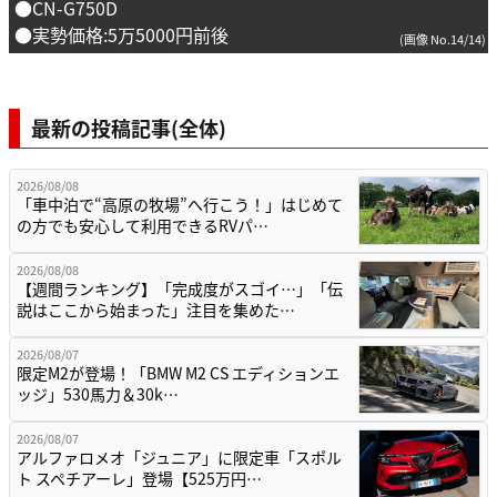
●CN-G750D
●実勢価格:5万5000円前後
(画像 No.14/14)
最新の投稿記事(全体)
2026/08/08
「車中泊で“高原の牧場”へ行こう！」はじめて
の方でも安心して利用できるRVパ…
2026/08/08
【週間ランキング】「完成度がスゴイ…」「伝
説はここから始まった」注目を集めた…
2026/08/07
限定M2が登場！「BMW M2 CS エディションエ
ッジ」530馬力＆30k…
2026/08/07
アルファロメオ「ジュニア」に限定車「スポル
ト スペチアーレ」登場【525万円…