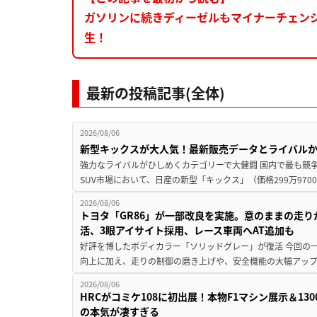
ガソリンに続きディーゼルもマイナーチェン
生！
最新の投稿記事(全体)
2026/08/06
新型キックスが大人気！最新販売データとライバル
強力なライバルがひしめくカテゴリーで大健闘 国内で最も競
SUV市場において、日産の新型「キックス」（価格299万9700～
2026/08/06
トヨタ「GR86」が一部改良を実施。意のままの走
活、3眼アイサイト採用、レース車両へAT追加も
好評を博したボディカラー「ソリッドグレー」が復活 今回の
向上に加え、走りの制御の磨き上げや、安全機能の大幅アップデー
2026/08/06
HRCがコミケ108に初出展！本物F1マシン展示＆1
の本気が凄すぎる