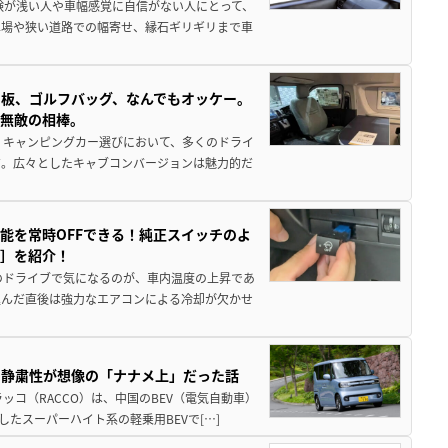
験が浅い人や車幅感覚に自信がない人にとって、
車場や狭い道路での幅寄せ、縁石ギリギリまで車
板、ゴルフバッグ、なんでもオッケー。
、無敵の相棒。
 キャンピングカー選びにおいて、多くのドライ
だ。広々としたキャブコンバージョンは魅力的だ
能を常時OFFできる！純正スイッチのよ
ー］を紹介！
のドライブで気になるのが、車内温度の上昇であ
込んだ直後は強力なエアコンによる冷却が欠かせ
・静粛性が想像の「ナナメ上」だった話
ッコ（RACCO）は、中国のBEV（電気自動車）
たスーパーハイト系の軽乗用BEVで[…]