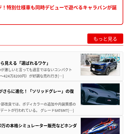
ジ！特別仕様車も同時デビューで遊べるキャラバンが誕
もっと見る
から見える「選ばれるワケ」
争が激しいと言っても過言ではないコンパクト
424万8200円）が好調な売れ行き[…]
りがさらに進化！「ソリッドグレー」の復
一部改良では、ボディカラーの追加や内装質感の
トが行われている。 グレード6AT6MT[…]
300万の本格シミュレーター販売などホンダ