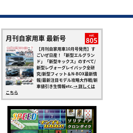
月刊自家用車 最新号
vol.
805
【月刊自家用車10月号発売】す
ごいぜ日産！「新型エルグラン
ド」「新型キックス」のすべて/
新型レヴォーグレイバック全研
究/新型フィット＆N-BOX最新情
報/最新注目モデル攻略大作戦/新
車値引き生情報etc.
→ 詳しくは
こちら