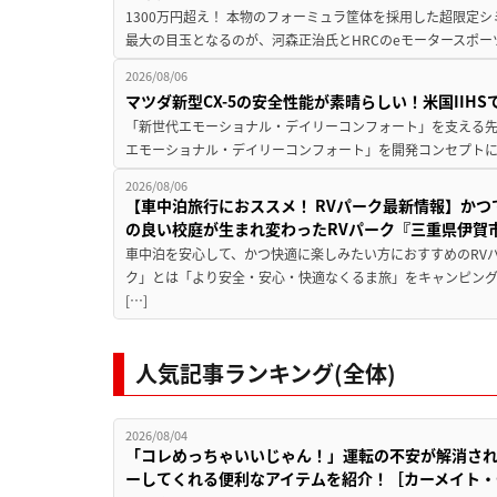
1300万円超え！ 本物のフォーミュラ筐体を採用した超限定
最大の目玉となるのが、河森正治氏とHRCのeモータースポー
2026/08/06
マツダ新型CX-5の安全性能が素晴らしい！米国IIH
「新世代エモーショナル・デイリーコンフォート」を支える先進安
エモーショナル・デイリーコンフォート」を開発コンセプトに
2026/08/06
【車中泊旅行におススメ！ RVパーク最新情報】か
の良い校庭が生まれ変わったRVパーク『三重県伊賀市
車中泊を安心して、かつ快適に楽しみたい方におすすめのRVパ
ク」とは「より安全・安心・快適なくるま旅」をキャンピン
[…]
人気記事ランキング(全体)
2026/08/04
「コレめっちゃいいじゃん！」運転の不安が解消され
ーしてくれる便利なアイテムを紹介！［カーメイト・CZ