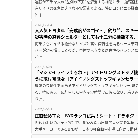
運転が苦手な人の”左側の不安”を解消する補助ミラー 運転経
左サイドの死角は大きな不安要素である。特にコンビニの駐
[…]
2026/08/04
大人気トヨタ車「完成度がスゴイ…」釣り竿、スキー
災害時の避難シェルターとしても十二分に機能する
街乗りもこなせる絶妙なサイズと高い信頼性を誇るベース車両
バーが頭を悩ませるのが、車体の大きさと居住性のバランス
が[…]
2026/07/30
「マジでイライラするわ…」アイドリングストップ機
うに取付可能な［アイドリングストップキャンセラ
夏場の快適性を高めるアイドリングストップキャンセラー 夏
る。特に炎天下に駐車した車内は短時間で高温になり、乗り
な[…]
2026/08/04
正直舐めてた…BYDラッコ試乗！シート・ドラポジ
即戦力狙いのボディ設計で、馴染み深い圧倒的大空間を実現 ラ
大手メーカーであるBYDが、日本の軽自動車市場に向けて開発し