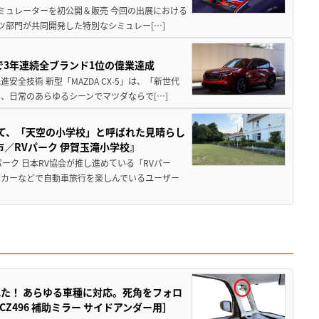
シミュレーターを初公開＆販売 今回の出展における
ツ部門が共同開発した特別なシミュレー[…]
Sで3年連続全ブランド1位の偉業達成
全技術 新型「MAZDA CX-5」は、「新世代
、日常のあらゆるシーンでマツダならで[…]
つて、「天空の小学校」と呼ばれた見晴らし
／RVパーク 伊賀玉滝小学校』
ーク 日本RV協会が推し進めている「RVパー
グカーなどで自動車旅行を楽しんでいるユーザー
た！ あらゆる車種に対応。死角をフォロ
496 補助ミラー サイドアンダー用］