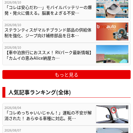
2026/08/10
「コレは安心だわ…」モバイルバッテリーの爆
発・発火に備える。脳裏をよぎる不安…
2026/08/10
ステランティスがマルチブランド部品の供給体
制を強化、ジープ向け補修部品を日本…
2026/08/10
【車中泊旅行におススメ！ RVパーク最新情報】
「カムイの恵みAlice納屋カ…
もっと見る
人気記事ランキング(全体)
2026/08/04
「コレめっちゃいいじゃん！」運転の不安が解
消された！ あらゆる車種に対応。死…
2026/08/07