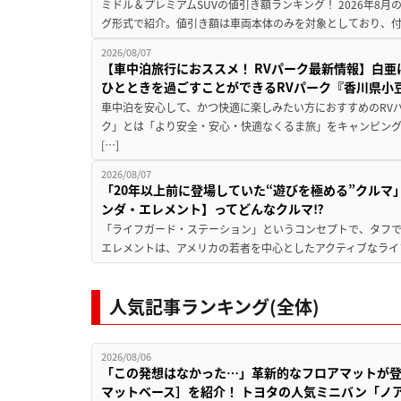
ミドル＆プレミアムSUVの値引き額ランキング！ 2026年8
グ形式で紹介。値引き額は車両本体のみを対象としており、付属
2026/08/07
【車中泊旅行におススメ！ RVパーク最新情報】白
ひとときを過ごすことができるRVパーク『香川県小豆
車中泊を安心して、かつ快適に楽しみたい方におすすめのRVパ
ク」とは「より安全・安心・快適なくるま旅」をキャンピン
[…]
2026/08/07
「20年以上前に登場していた“遊びを極める”クルマ
ンダ・エレメント】ってどんなクルマ⁉︎
「ライフガード・ステーション」というコンセプトで、タフで
エレメントは、アメリカの若者を中心としたアクティブなライフ
人気記事ランキング(全体)
2026/08/06
「この発想はなかった…」革新的なフロアマットが
マットベース］を紹介！ トヨタの人気ミニバン「ノ