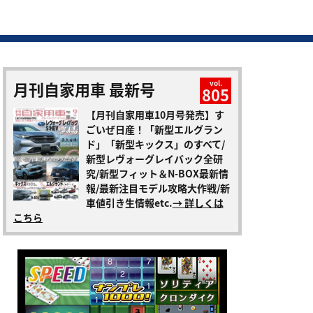
月刊自家用車 最新号
vol.
805
【月刊自家用車10月号発売】す
ごいぜ日産！「新型エルグラン
ド」「新型キックス」のすべて/
新型レヴォーグレイバック全研
究/新型フィット＆N-BOX最新情
報/最新注目モデル攻略大作戦/新
車値引き生情報etc.
→ 詳しくは
こちら