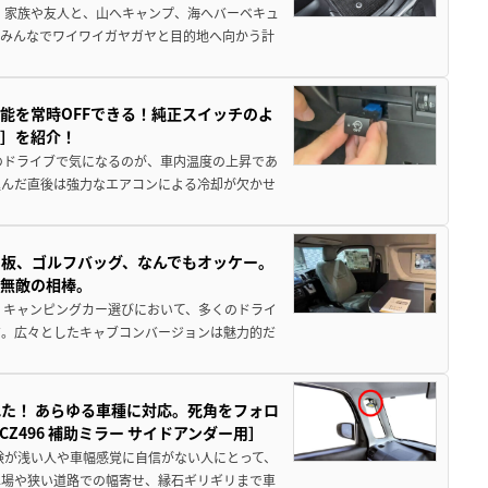
 家族や友人と、山へキャンプ、海へバーベキュ
でみんなでワイワイガヤガヤと目的地へ向かう計
能を常時OFFできる！純正スイッチのよ
ー］を紹介！
のドライブで気になるのが、車内温度の上昇であ
込んだ直後は強力なエアコンによる冷却が欠かせ
板、ゴルフバッグ、なんでもオッケー。
、無敵の相棒。
 キャンピングカー選びにおいて、多くのドライ
だ。広々としたキャブコンバージョンは魅力的だ
た！ あらゆる車種に対応。死角をフォロ
496 補助ミラー サイドアンダー用］
験が浅い人や車幅感覚に自信がない人にとって、
車場や狭い道路での幅寄せ、縁石ギリギリまで車