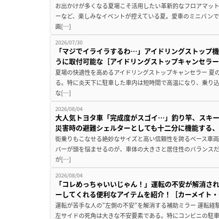
お出かけが多くなる夏場こそ活用したい革新的なフロアマット
ーなど、楽しみなイベントが控えている夏。愛車のミニバン
画[…]
2026/07/30
「マジでイライラするわ…」アイドリングストップ機
うに取付可能な［アイドリングストップキャンセラ
夏場の快適性を高めるアイドリングストップキャンセラー 夏
る。特に炎天下に駐車した車内は短時間で高温になり、乗り
な[…]
2026/08/04
大人気トヨタ車「完成度がスゴイ…」釣り竿、スキー
災害時の避難シェルターとしても十二分に機能する
街乗りもこなせる絶妙なサイズと高い信頼性を誇るベース車両
バーが頭を悩ませるのが、車体の大きさと居住性のバランス
が[…]
2026/08/04
「コレめっちゃいいじゃん！」運転の不安が解消され
ーしてくれる便利なアイテムを紹介！［カーメイト・CZ
運転が苦手な人の”左側の不安”を解消する補助ミラー 運転経
左サイドの死角は大きな不安要素である。特にコンビニの駐