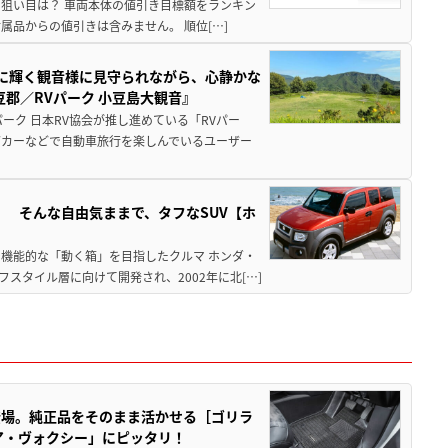
月の狙い目は？ 車両本体の値引き目標額をランキン
品からの値引きは含みません。 順位[…]
亜に輝く観音様に見守られながら、心静かな
郡／RVパーク 小豆島大観音』
ーク 日本RV協会が推し進めている「RVパー
グカーなどで自動車旅行を楽しんでいるユーザー
」 そんな自由気ままで、タフなSUV【ホ
機能的な「動く箱」を目指したクルマ ホンダ・
スタイル層に向けて開発され、2002年に北[…]
登場。純正品をそのまま活かせる［ゴリラ
ア・ヴォクシー」にピッタリ！