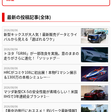
最新の投稿記事(全体)
2026/08/06
新型キックスが大人気！最新販売データとライ
バルから見える「選ばれるワケ」
2026/08/06
トヨタ「GR86」が一部改良を実施。意のままの
走りがさらに進化！「ソリッドグ…
2026/08/06
HRCがコミケ108に初出展！本物F1マシン展示
＆1300万の本格シミュレー…
2026/08/06
マツダ新型CX-5の安全性能が素晴らしい！米国
IIHSで3年連続全ブランド1…
2026/08/06
【車中泊旅行におススメ！ RVパーク最新情報】