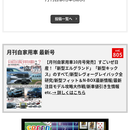
投稿一覧へ
月刊自家用車 最新号
vol.
805
【月刊自家用車10月号発売】すごいぜ日
産！「新型エルグランド」「新型キック
ス」のすべて/新型レヴォーグレイバック全
研究/新型フィット＆N-BOX最新情報/最新
注目モデル攻略大作戦/新車値引き生情報
etc.
→ 詳しくはこちら