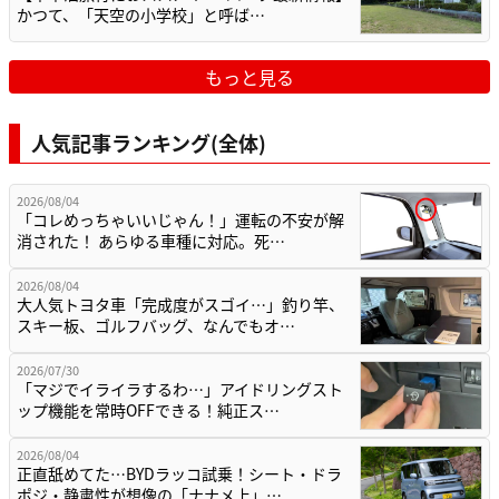
かつて、「天空の小学校」と呼ば…
もっと見る
人気記事ランキング(全体)
2026/08/04
「コレめっちゃいいじゃん！」運転の不安が解
消された！ あらゆる車種に対応。死…
2026/08/04
大人気トヨタ車「完成度がスゴイ…」釣り竿、
スキー板、ゴルフバッグ、なんでもオ…
2026/07/30
「マジでイライラするわ…」アイドリングスト
ップ機能を常時OFFできる！純正ス…
2026/08/04
正直舐めてた…BYDラッコ試乗！シート・ドラ
ポジ・静粛性が想像の「ナナメ上」…