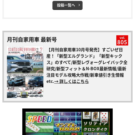
投稿一覧へ
月刊自家用車 最新号
vol.
805
【月刊自家用車10月号発売】すごいぜ日
産！「新型エルグランド」「新型キック
ス」のすべて/新型レヴォーグレイバック全
研究/新型フィット＆N-BOX最新情報/最新
注目モデル攻略大作戦/新車値引き生情報
etc.
→ 詳しくはこちら