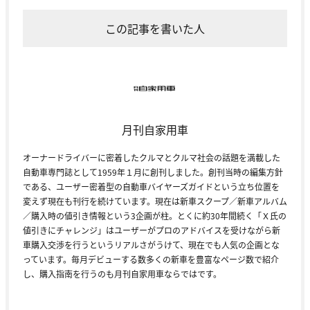
この記事を書いた人
月刊自家用車
オーナードライバーに密着したクルマとクルマ社会の話題を満載した
自動車専門誌として1959年１月に創刊しました。創刊当時の編集方針
である、ユーザー密着型の自動車バイヤーズガイドという立ち位置を
変えず現在も刊行を続けています。現在は新車スクープ／新車アルバム
／購入時の値引き情報という3企画が柱。とくに約30年間続く「Ｘ氏の
値引きにチャレンジ」はユーザーがプロのアドバイスを受けながら新
車購入交渉を行うというリアルさがうけて、現在でも人気の企画とな
っています。毎月デビューする数多くの新車を豊富なページ数で紹介
し、購入指南を行うのも月刊自家用車ならではです。