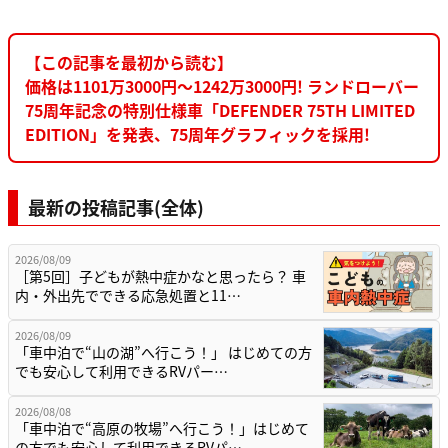
【この記事を最初から読む】
価格は1101万3000円〜1242万3000円! ランドローバー
75周年記念の特別仕様車「DEFENDER 75TH LIMITED
EDITION」を発表、75周年グラフィックを採用!
最新の投稿記事(全体)
2026/08/09
［第5回］子どもが熱中症かなと思ったら？ 車
内・外出先でできる応急処置と11…
2026/08/09
「車中泊で“山の湖”へ行こう！」 はじめての方
でも安心して利用できるRVパー…
2026/08/08
「車中泊で“高原の牧場”へ行こう！」はじめて
の方でも安心して利用できるRVパ…