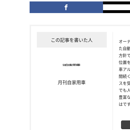
この記事を書いた人
オー
た自
方針
位置
車ア
間続
月刊自家用車
スを
でも
豊富
はで