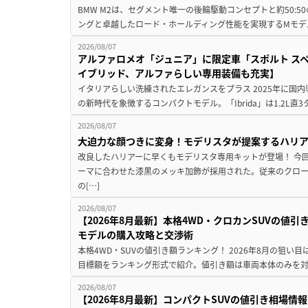
BMW M2は、セグメント唯一の後輪駆動コンセプトと約50:
ングと卓越したロード・ホールディング性能を実現するMモデル。BMW 
2026/08/07
アルファロメオ「ジュニア」に限定車「スポルト スペ
イブリッド、アルファらしい専用装備も充実】
イタリアらしい洗練されたエレガンスをプラス 2025年に国内
の新時代を象徴するコンパクトモデル。「Ibrida」は1.2L直3
2026/08/07
大迫力な顔つきに変身！モデリスタが提案するハリ
改良したハリアーに早くもモデリスタ専用キットが登場！ 今
ーマに合わせた漆黒のメッキ加飾が採用された。従来のクロ
の[…]
2026/08/07
【2026年8月最新】本格4WD・クロカンSUVの値
モデルの購入攻略と交渉術
本格4WD・SUVの値引き額ランキング！ 2026年8月の狙い目
目標額をランキング形式で紹介。値引き額は車両本体のみを対
2026/08/07
【2026年8月最新】コンパクトSUVの値引き相場情報