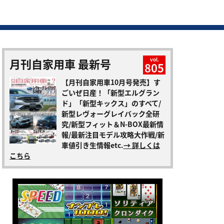
月刊自家用車 最新号
vol.
805
【月刊自家用車10月号発売】す
ごいぜ日産！「新型エルグラン
ド」「新型キックス」のすべて/
新型レヴォーグレイバック全研
究/新型フィット＆N-BOX最新情
報/最新注目モデル攻略大作戦/新
車値引き生情報etc.
→ 詳しくは
こちら