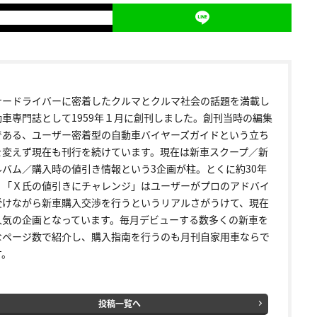
ナードライバーに密着したクルマとクルマ社会の話題を満載し
動車専門誌として1959年１月に創刊しました。創刊当時の編集
である、ユーザー密着型の自動車バイヤーズガイドという立ち
を変えず現在も刊行を続けています。現在は新車スクープ／新
ルバム／購入時の値引き情報という3企画が柱。とくに約30年
く「Ｘ氏の値引きにチャレンジ」はユーザーがプロのアドバイ
受けながら新車購入交渉を行うというリアルさがうけて、現在
人気の企画となっています。毎月デビューする数多くの新車を
なページ数で紹介し、購入指南を行うのも月刊自家用車ならで
す。
投稿一覧へ