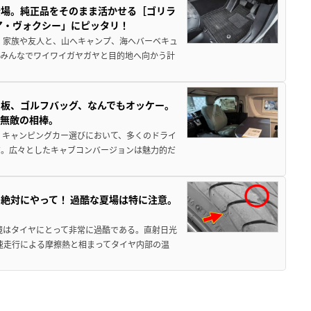
登場。純正品をそのまま活かせる［ゴリラ
ア・ヴォクシー」にピッタリ！
 家族や友人と、山へキャンプ、海へバーベキュ
でみんなでワイワイガヤガヤと目的地へ向かう計
板、ゴルフバッグ、なんでもオッケー。
、無敵の相棒。
 キャンピングカー選びにおいて、多くのドライ
だ。広々としたキャブコンバージョンは魅力的だ
絶対にやって！ 過酷な夏場は特に注意。
境はタイヤにとって非常に過酷である。直射日光
高速走行による摩擦熱と相まってタイヤ内部の温