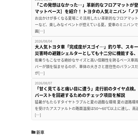
「この発想はなかった…」革新的なフロアマットが
マットベース］を紹介！ トヨタの人気ミニバン「ノ
お出かけが多くなる夏場こそ活用したい革新的なフロアマット
ーなど、楽しみなイベントが控えている夏。愛車のミニバン
画[…]
2026/08/04
大人気トヨタ車「完成度がスゴイ…」釣り竿、スキー
災害時の避難シェルターとしても十二分に機能する
街乗りもこなせる絶妙なサイズと高い信頼性を誇るベース車両
バーが頭を悩ませるのが、車体の大きさと居住性のバランス
が[…]
2026/08/07
「甘く見てると痛い目に遭う」走行前のタイヤ点検。
バーストを回避するためのチェック項目を解説
猛暑がもたらすタイヤトラブルと夏の過酷な環境 夏の道路環
を受けたアスファルトの路面温度は50〜60℃以上に達し、
[…]
新車