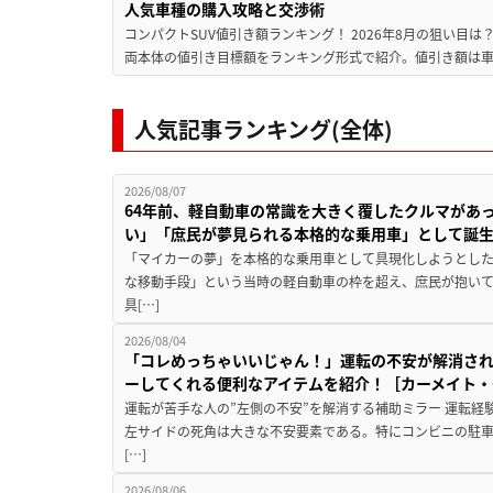
人気車種の購入攻略と交渉術
コンパクトSUV値引き額ランキング！ 2026年8月の狙い目は？
両本体の値引き目標額をランキング形式で紹介。値引き額は車
人気記事ランキング(全体)
2026/08/07
64年前、軽自動車の常識を大きく覆したクルマがあ
い」「庶民が夢見られる本格的な乗用車」として誕
「マイカーの夢」を本格的な乗用車として具現化しようとした
な移動手段」という当時の軽自動車の枠を超え、庶民が抱い
具[…]
2026/08/04
「コレめっちゃいいじゃん！」運転の不安が解消され
ーしてくれる便利なアイテムを紹介！［カーメイト・CZ
運転が苦手な人の”左側の不安”を解消する補助ミラー 運転経
左サイドの死角は大きな不安要素である。特にコンビニの駐
[…]
2026/08/06