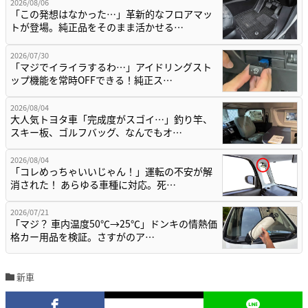
2026/08/06
「この発想はなかった…」革新的なフロアマッ
トが登場。純正品をそのまま活かせる…
2026/07/30
「マジでイライラするわ…」アイドリングスト
ップ機能を常時OFFできる！純正ス…
2026/08/04
大人気トヨタ車「完成度がスゴイ…」釣り竿、
スキー板、ゴルフバッグ、なんでもオ…
2026/08/04
「コレめっちゃいいじゃん！」運転の不安が解
消された！ あらゆる車種に対応。死…
2026/07/21
「マジ？ 車内温度50℃→25℃」ドンキの情熱価
格カー用品を検証。さすがのア…
新車