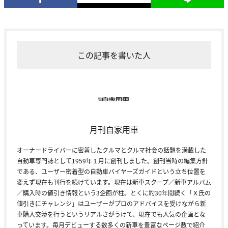
この記事を書いた人
月刊自家用車
オーナードライバーに密着したクルマとクルマ社会の話題を満載した
自動車専門誌として1959年１月に創刊しました。創刊当時の編集方針
である、ユーザー密着型の自動車バイヤーズガイドという立ち位置を
変えず現在も刊行を続けています。現在は新車スクープ／新車アルバム
／購入時の値引き情報という3企画が柱。とくに約30年間続く「Ｘ氏の
値引きにチャレンジ」はユーザーがプロのアドバイスを受けながら新
車購入交渉を行うというリアルさがうけて、現在でも人気の企画とな
っています。毎月デビューする数多くの新車を豊富なページ数で紹介