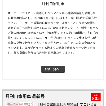
月刊自家用車
オーナードライバーに密着したクルマとクルマ社会の話題を満載した
自動車専門誌として1959年１月に創刊しました。創刊当時の編集方針
である、ユーザー密着型の自動車バイヤーズガイドという立ち位置を
変えず現在も刊行を続けています。現在は新車スクープ／新車アルバム
／購入時の値引き情報という3企画が柱。とくに約30年間続く「Ｘ氏の
値引きにチャレンジ」はユーザーがプロのアドバイスを受けながら新
車購入交渉を行うというリアルさがうけて、現在でも人気の企画とな
っています。毎月デビューする数多くの新車を豊富なページ数で紹介
し、購入指南を行うのも月刊自家用車ならではです。
投稿一覧へ
月刊自家用車 最新号
vol.
805
【月刊自家用車10月号発売】すごいぜ日