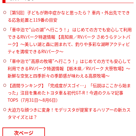
［第5回］子どもが熱中症かなと思ったら？ 車内・外出先ででき
る応急処置と119番の目安
「車中泊で“山の湖”へ行こう！」 はじめての方でも安心して利用
できるRVパーク特選情報 【高知県／RVパーク さめうらテントパ
ーク】～美しい湖と森に囲まれて、釣りや多彩な湖畔アクティビ
ティを満喫できるRVパーク～
「車中泊で“高原の牧場”へ行こう！」はじめての方でも安心して
利用できるRVパーク特選情報 【栃木県／RVパーク 大笹牧場】～
新鮮な空気と四季折々の季節感が味わえる高原牧場～
【週間ランキング】「完成度がスゴイ…」「伝説はここから始ま
った」注目を集めたトヨタ車＆初代GT-R！今週のクルマ記事
TOP5（7月31日〜8月6日）
大迫力な顔つきに変身！モデリスタが提案するハリアーの新カス
タマイズとは？
次ページ