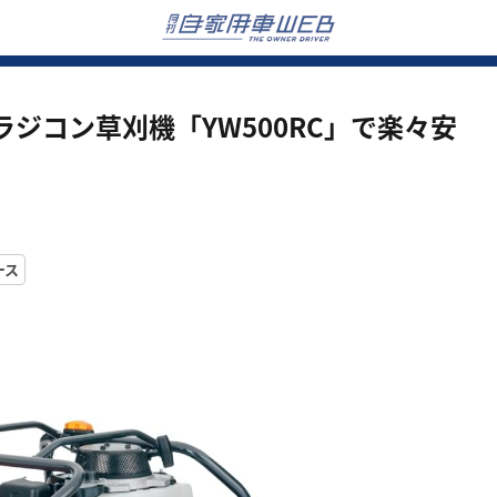
ジコン草刈機「YW500RC」で楽々安
ース