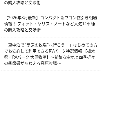
の購入攻略と交渉術
【2026年8月最新】コンパクト＆ワゴン値引き相場
情報！ フィット・ヤリス・ノートなど人気14車種
の購入攻略と交渉術
「車中泊で“高原の牧場”へ行こう！」はじめての方
でも安心して利用できるRVパーク特選情報 【栃木
県／RVパーク 大笹牧場】～新鮮な空気と四季折々
の季節感が味わえる高原牧場～