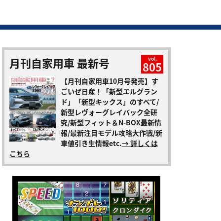
月刊自家用車 最新号
vol.
805
【月刊自家用車10月号発売】す
ごいぜ日産！「新型エルグラン
ド」「新型キックス」のすべて/
新型レヴォーグレイバック全研
究/新型フィット＆N-BOX最新情
報/最新注目モデル攻略大作戦/新
車値引き生情報etc.
→ 詳しくは
こちら