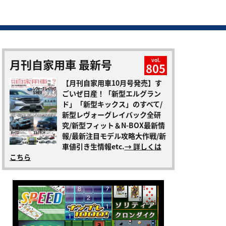
月刊自家用車 最新号
vol.
805
【月刊自家用車10月号発売】す
ごいぜ日産！「新型エルグラン
ド」「新型キックス」のすべて/
新型レヴォーグレイバック全研
究/新型フィット＆N-BOX最新情
報/最新注目モデル攻略大作戦/新
車値引き生情報etc.
→ 詳しくは
こちら