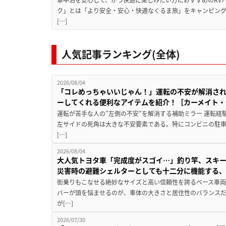
ク」とは「より安全・安心・快適なくるま旅」をキャンピン
[…]
人気記事ランキング(全体)
2026/08/04
「コレめっちゃいいじゃん！」運転の不安が解消され
ーしてくれる便利なアイテムを紹介！［カーメイト・CZ
運転が苦手な人の”左側の不安”を解消する補助ミラー 運転経
左サイドの死角は大きな不安要素である。特にコンビニの駐
[…]
2026/08/04
大人気トヨタ車「完成度がスゴイ…」釣り竿、スキー
災害時の避難シェルターとしても十二分に機能する
街乗りもこなせる絶妙なサイズと高い信頼性を誇るベース車両
バーが頭を悩ませるのが、車体の大きさと居住性のバランス
が[…]
2026/07/30