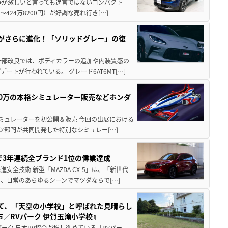
争が激しいと言っても過言ではないコンパクト
424万8200円）が好調な売れ行き[…]
りがさらに進化！「ソリッドグレー」の復
一部改良では、ボディカラーの追加や内装質感の
トが行われている。 グレード6AT6MT[…]
300万の本格シミュレーター販売などホンダ
シミュレーターを初公開＆販売 今回の出展における
ツ部門が共同開発した特別なシミュレー[…]
Sで3年連続全ブランド1位の偉業達成
全技術 新型「MAZDA CX-5」は、「新世代
、日常のあらゆるシーンでマツダならで[…]
つて、「天空の小学校」と呼ばれた見晴らし
／RVパーク 伊賀玉滝小学校』
ーク 日本RV協会が推し進めている「RVパー