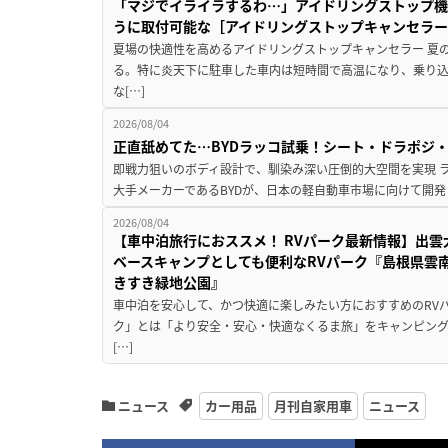
「マジでイライラするわ…」アイドリングストップ機
うに取付可能な［アイドリングストップキャンセラ
夏場の快適性を高めるアイドリングストップキャンセラー 夏
る。特に炎天下に駐車した車内は短時間で高温になり、乗り
な[…]
2026/08/04
正直舐めてた…BYDラッコ試乗！シート・ドラポジ
即戦力狙いのボディ設計で、馴染み深い圧倒的大空間を実現 ラ
大手メーカーであるBYDが、日本の軽自動車市場に向けて開発し
2026/08/04
【車中泊旅行におススメ！ RVパーク最新情報】出
ベースキャンプとしても便利なRVパーク『島根県雲南
きすき緑地公園』
車中泊を安心して、かつ快適に楽しみたい方におすすめのRVパ
ク」とは「より安全・安心・快適なくるま旅」をキャンピン
[…]
ニュース
カー用品
月刊自家用車
ニュース