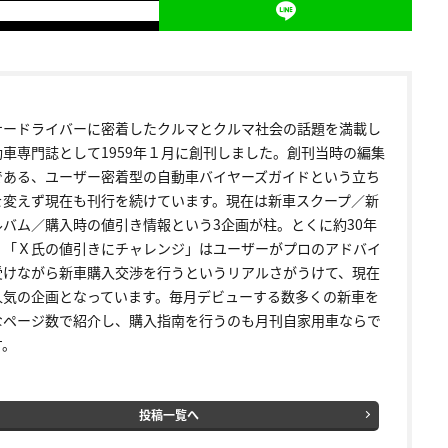
ナードライバーに密着したクルマとクルマ社会の話題を満載し
動車専門誌として1959年１月に創刊しました。創刊当時の編集
である、ユーザー密着型の自動車バイヤーズガイドという立ち
を変えず現在も刊行を続けています。現在は新車スクープ／新
ルバム／購入時の値引き情報という3企画が柱。とくに約30年
く「Ｘ氏の値引きにチャレンジ」はユーザーがプロのアドバイ
受けながら新車購入交渉を行うというリアルさがうけて、現在
人気の企画となっています。毎月デビューする数多くの新車を
なページ数で紹介し、購入指南を行うのも月刊自家用車ならで
す。
投稿一覧へ