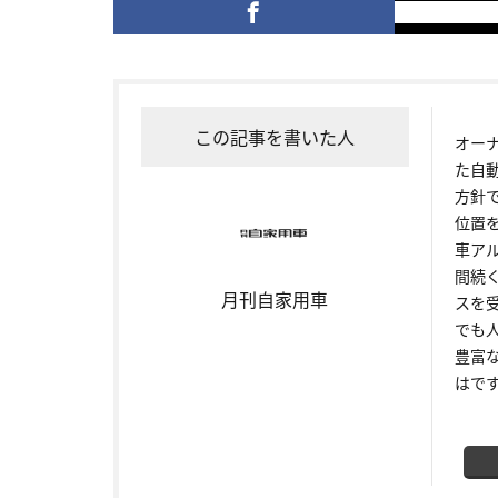
この記事を書いた人
オー
た自
方針
位置
車ア
間続
月刊自家用車
スを
でも
豊富
はで