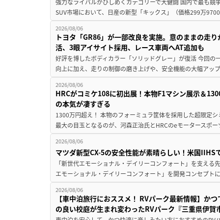
強力なライバルがひしめくカテゴリーで大健闘 国内で最も競
SUV市場において、日産の新型「キックス」（価格299万9700～
2026/08/06
トヨタ「GR86」が一部改良を実施。意のままの走
活、3眼アイサイト採用、レース車両へAT追加も
好評を博したボディカラー「ソリッドグレー」が復活 今回の
向上に加え、走りの制御の磨き上げや、安全機能の大幅アップデー
2026/08/06
HRCがコミケ108に初出展！本物F1マシン展示＆1
の本気が凄すぎる
1300万円超え！ 本物のフォーミュラ筐体を採用した超限定
最大の目玉となるのが、河森正治氏とHRCのeモータースポー
2026/08/06
マツダ新型CX-5の安全性能が素晴らしい！米国IIH
「新世代エモーショナル・デイリーコンフォート」を支える先進安
エモーショナル・デイリーコンフォート」を開発コンセプトに
2026/08/06
【車中泊旅行におススメ！ RVパーク最新情報】か
の良い校庭が生まれ変わったRVパーク『三重県伊賀市
車中泊を安心して、かつ快適に楽しみたい方におすすめのRVパ