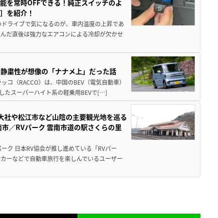
能を常時OFFできる！純正スイッチのよ
ー］を紹介！
のドライブで気になるのが、車内温度の上昇であ
込んだ直後は強力なエアコンによる冷却が欠かせ
・静粛性が想像の「ナナメ上」だった話
ッコ（RACCO）は、中国のBEV（電気自動車）
たスーパーハイト系の軽乗用BEVで[…]
雲大社や松江市など山陰の主要観光地を巡る
市／RVパーク 雲南市道の駅さくらの里
ーク 日本RV協会が推し進めている「RVパー
グカーなどで自動車旅行を楽しんでいるユーザー