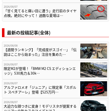
2026/08/07
「甘く見てると痛い目に遭う」走行前のタイヤ
点検。絶対にやって！ 過酷な夏場は…
最新の投稿記事(全体)
2026/08/08
【週間ランキング】「完成度がスゴイ…」「伝
説はここから始まった」注目を集めた…
2026/08/07
限定M2が登場！「BMW M2 CS エディションエ
ッジ」530馬力＆30k…
2026/08/07
アルファロメオ「ジュニア」に限定車「スポル
ト スペチアーレ」登場【525万円…
2026/08/07
大迫力な顔つきに変身！モデリスタが提案する
ハリアーの新カスタマイズとは？