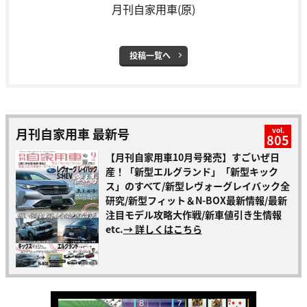
月刊自家用車(原)
投稿一覧へ
月刊自家用車 最新号
vol.
805
【月刊自家用車10月号発売】すごいぜ日
産！「新型エルグランド」「新型キック
ス」のすべて/新型レヴォーグレイバック全
研究/新型フィット＆N-BOX最新情報/最新
注目モデル攻略大作戦/新車値引き生情報
etc.
→ 詳しくはこちら