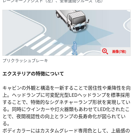
レーンキープアシスト（左）、全車速間クルーズ（右）
画像(7枚)
プリクラッシュブレーキ
エクステリアの特徴について
キャビンの外観と構造を一新することで居住性や乗降性を向
上。ヘッドランプに可変配光型LEDヘッドランプを標準採用
することで、特徴的なシグネチャーランプ形状を実現してい
る。同時にウインカーや灯火器類もあわせてLED化されたこ
とで、夜間視認性の向上とランプの長寿命化が図られてい
る。
ボディカラーにはカスタムグレード専用色として、上級感の