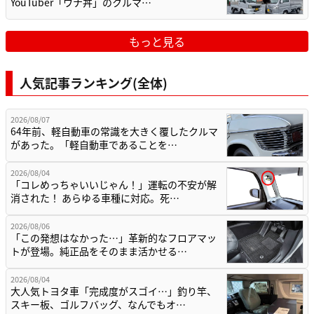
YouTuber「ウナ丼」のクルマ…
もっと見る
人気記事ランキング(全体)
2026/08/07
64年前、軽自動車の常識を大きく覆したクルマ
があった。「軽自動車であることを…
2026/08/04
「コレめっちゃいいじゃん！」運転の不安が解
消された！ あらゆる車種に対応。死…
2026/08/06
「この発想はなかった…」革新的なフロアマッ
トが登場。純正品をそのまま活かせる…
2026/08/04
大人気トヨタ車「完成度がスゴイ…」釣り竿、
スキー板、ゴルフバッグ、なんでもオ…