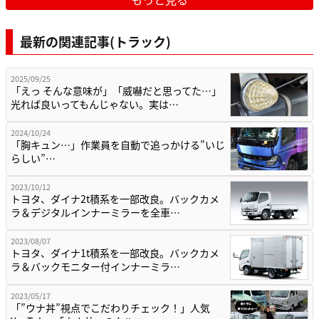
最新の関連記事(トラック)
2025/09/25
「えっ そんな意味が」「威嚇だと思ってた…」
光れば良いってもんじゃない。実は…
2024/10/24
「胸キュン…」作業員を自動で追っかける”いじ
らしい”…
2023/10/12
トヨタ、ダイナ2t積系を一部改良。バックカメ
ラ＆デジタルインナーミラーを全車…
2023/08/07
トヨタ、ダイナ1t積系を一部改良。バックカメ
ラ＆バックモニター付インナーミラ…
2023/05/17
「”ウナ丼”視点でこだわりチェック！」人気