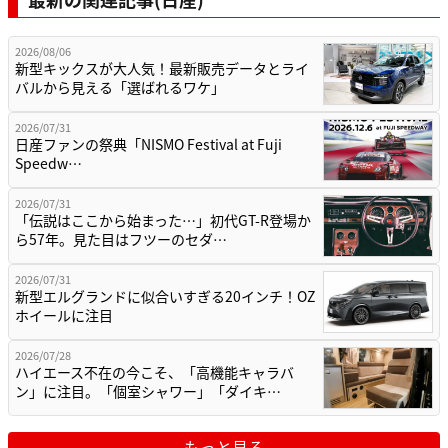
2026/08/06
新型キックスが大人気！最新販売データとライ
バルから見える「選ばれるワケ」
2026/07/31
日産ファンの祭典「NISMO Festival at Fuji
Speedw…
2026/07/31
「伝説はここから始まった…」初代GT-R登場か
ら57年。見た目はフツーのセダ…
2026/07/31
新型エルグランドに似合いすぎる20インチ！OZ
ホイールに注目
2026/07/28
ハイエース不在の今こそ、「高機能キャラバ
ン」に注目。「個室シャワー」「ダイキ…
もっと見る