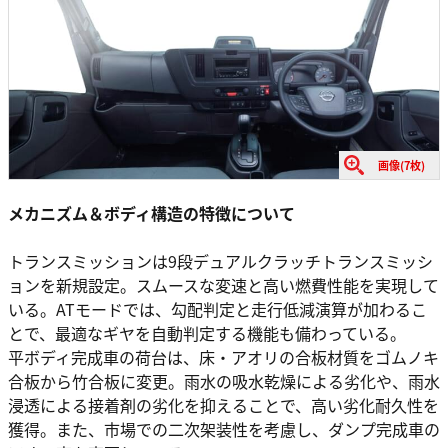
画像(7枚)
メカニズム＆ボディ構造の特徴について
トランスミッションは9段デュアルクラッチトランスミッシ
ョンを新規設定。スムースな変速と高い燃費性能を実現して
いる。ATモードでは、勾配判定と走行低減演算が加わるこ
とで、最適なギヤを自動判定する機能も備わっている。
平ボディ完成車の荷台は、床・アオリの合板材質をゴムノキ
合板から竹合板に変更。雨水の吸水乾燥による劣化や、雨水
浸透による接着剤の劣化を抑えることで、高い劣化耐久性を
獲得。また、市場での二次架装性を考慮し、ダンプ完成車の