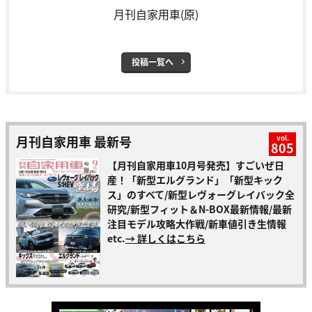
月刊自家用車(原)
投稿一覧へ
月刊自家用車 最新号
vol.
805
【月刊自家用車10月号発売】すごいぜ日
産！「新型エルグランド」「新型キック
ス」のすべて/新型レヴォーグレイバック全
研究/新型フィット＆N-BOX最新情報/最新
注目モデル攻略大作戦/新車値引き生情報
etc.
→ 詳しくはこちら