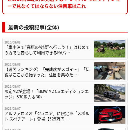
ーで見なくてはならない注目車はこれ
最新の投稿記事(全体)
2026/08/08
「車中泊で“高原の牧場”へ行こう！」はじめて
の方でも安心して利用できるRVパ…
2026/08/08
【週間ランキング】「完成度がスゴイ…」「伝
説はここから始まった」注目を集めた…
2026/08/07
限定M2が登場！「BMW M2 CS エディションエ
ッジ」530馬力＆30k…
2026/08/07
アルファロメオ「ジュニア」に限定車「スポル
ト スペチアーレ」登場【525万円…