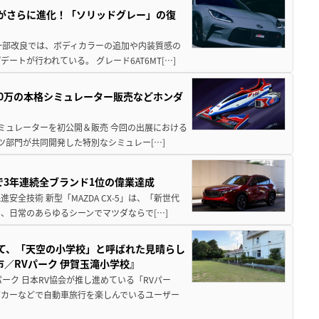
りがさらに進化！「ソリッドグレー」の復
一部改良では、ボディカラーの追加や内装質感の
トが行われている。 グレード6AT6MT[…]
300万の本格シミュレーター販売などホンダ
シミュレーターを初公開＆販売 今回の出展における
ツ部門が共同開発した特別なシミュレー[…]
Sで3年連続全ブランド1位の偉業達成
全技術 新型「MAZDA CX-5」は、「新世代
、日常のあらゆるシーンでマツダならで[…]
つて、「天空の小学校」と呼ばれた見晴らし
／RVパーク 伊賀玉滝小学校』
ーク 日本RV協会が推し進めている「RVパー
グカーなどで自動車旅行を楽しんでいるユーザー