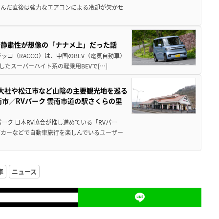
込んだ直後は強力なエアコンによる冷却が欠かせ
・静粛性が想像の「ナナメ上」だった話
ッコ（RACCO）は、中国のBEV（電気自動車）
たスーパーハイト系の軽乗用BEVで[…]
雲大社や松江市など山陰の主要観光地を巡る
市／RVパーク 雲南市道の駅さくらの里
ーク 日本RV協会が推し進めている「RVパー
グカーなどで自動車旅行を楽しんでいるユーザー
車
ニュース