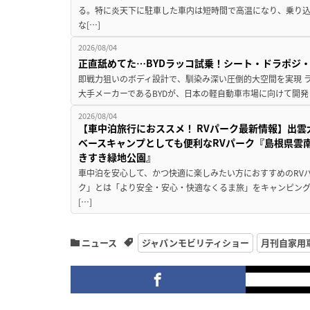
る。特に炎天下に駐車した車内は短時間で高温になり、乗り
な[…]
2026/08/04
正直舐めてた…BYDラッコ試乗！シート・ドラポジ
即戦力狙いのボディ設計で、馴染み深い圧倒的大空間を実現 ラ
大手メーカーであるBYDが、日本の軽自動車市場に向けて開発し
2026/08/04
【車中泊旅行におススメ！ RVパーク最新情報】出
ベースキャンプとしても便利なRVパーク『島根県雲南
きすき緑地公園』
車中泊を安心して、かつ快適に楽しみたい方におすすめのRVパ
ク」とは「より安全・安心・快適なくるま旅」をキャンピン
[…]
ニュース
ジャパンモビリティショー
月刊自家用