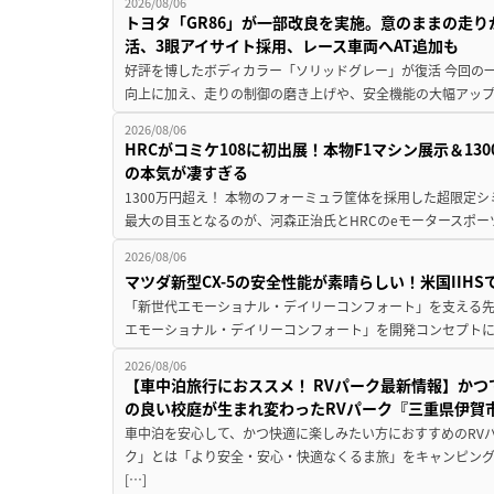
2026/08/06
トヨタ「GR86」が一部改良を実施。意のままの走
活、3眼アイサイト採用、レース車両へAT追加も
好評を博したボディカラー「ソリッドグレー」が復活 今回の
向上に加え、走りの制御の磨き上げや、安全機能の大幅アップデー
2026/08/06
HRCがコミケ108に初出展！本物F1マシン展示＆1
の本気が凄すぎる
1300万円超え！ 本物のフォーミュラ筐体を採用した超限定
最大の目玉となるのが、河森正治氏とHRCのeモータースポー
2026/08/06
マツダ新型CX-5の安全性能が素晴らしい！米国IIH
「新世代エモーショナル・デイリーコンフォート」を支える先進安
エモーショナル・デイリーコンフォート」を開発コンセプトに
2026/08/06
【車中泊旅行におススメ！ RVパーク最新情報】か
の良い校庭が生まれ変わったRVパーク『三重県伊賀市
車中泊を安心して、かつ快適に楽しみたい方におすすめのRVパ
ク」とは「より安全・安心・快適なくるま旅」をキャンピン
[…]