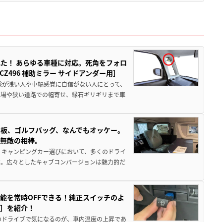
た！ あらゆる車種に対応。死角をフォロ
496 補助ミラー サイドアンダー用］
験が浅い人や車幅感覚に自信がない人にとって、
車場や狭い道路での幅寄せ、縁石ギリギリまで車
板、ゴルフバッグ、なんでもオッケー。
、無敵の相棒。
 キャンピングカー選びにおいて、多くのドライ
だ。広々としたキャブコンバージョンは魅力的だ
能を常時OFFできる！純正スイッチのよ
ー］を紹介！
のドライブで気になるのが、車内温度の上昇であ