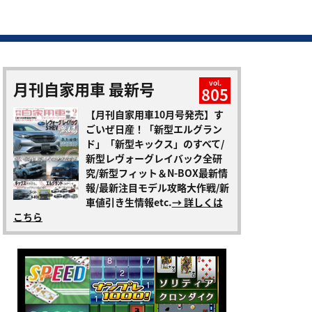
月刊自家用車 最新号
vol.
805
【月刊自家用車10月号発売】す
ごいぜ日産！「新型エルグラン
ド」「新型キックス」のすべて/
新型レヴォーグレイバック全研
究/新型フィット＆N-BOX最新情
報/最新注目モデル攻略大作戦/新
車値引き生情報etc.
→ 詳しくは
こちら