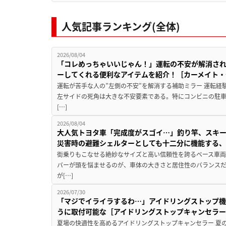
人気記事ランキング(全体)
2026/08/04
「コレめっちゃいいじゃん！」運転の不安が解消され
ーしてくれる便利なアイテムを紹介！［カーメイト・CZ
運転が苦手な人の”左側の不安”を解消する補助ミラー 運転経
左サイドの死角は大きな不安要素である。特にコンビニの駐
[…]
2026/08/04
大人気トヨタ車「完成度がスゴイ…」釣り竿、スキー
災害時の避難シェルターとしても十二分に機能する
街乗りもこなせる絶妙なサイズと高い信頼性を誇るベース車両
バーが頭を悩ませるのが、車体の大きさと居住性のバランス
が[…]
2026/07/30
「マジでイライラするわ…」アイドリングストップ機
うに取付可能な［アイドリングストップキャンセラ
夏場の快適性を高めるアイドリングストップキャンセラー 夏