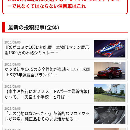
ーで見なくてはならない注目車はこれ
最新の投稿記事(全体)
2026/08/06
HRCがコミケ108に初出展！本物F1マシン展示
＆1300万の本格シミュレー…
2026/08/06
マツダ新型CX-5の安全性能が素晴らしい！米国
IIHSで3年連続全ブランド1…
2026/08/06
【車中泊旅行におススメ！ RVパーク最新情報】
かつて、「天空の小学校」と呼ば…
2026/08/06
「この発想はなかった…」革新的なフロアマッ
トが登場。純正品をそのまま活かせる…