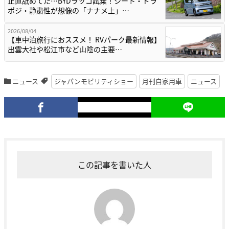
正直舐めてた…BYDラッコ試乗！シート・ドラ
ポジ・静粛性が想像の「ナナメ上」…
2026/08/04
【車中泊旅行におススメ！ RVパーク最新情報】
出雲大社や松江市など山陰の主要…
ニュース
ジャパンモビリティショー
月刊自家用車
ニュース
この記事を書いた人