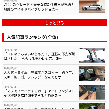
2026/08/05
V60に新グレードと豪華な特別仕様車が登場！
熟成のマイルドハイブリッド＆洗…
もっと見る
人気記事ランキング(全体)
2026/08/04
「コレめっちゃいいじゃん！」運転の不安が解
消された！ あらゆる車種に対応。死…
2026/08/04
大人気トヨタ車「完成度がスゴイ…」釣り竿、
スキー板、ゴルフバッグ、なんでもオ…
2026/07/30
「マジでイライラするわ…」アイドリングスト
ップ機能を常時OFFできる！純正ス…
2026/08/04