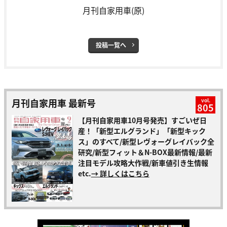
月刊自家用車(原)
投稿一覧へ
月刊自家用車 最新号
vol.
805
【月刊自家用車10月号発売】すごいぜ日
産！「新型エルグランド」「新型キック
ス」のすべて/新型レヴォーグレイバック全
研究/新型フィット＆N-BOX最新情報/最新
注目モデル攻略大作戦/新車値引き生情報
etc.
→ 詳しくはこちら