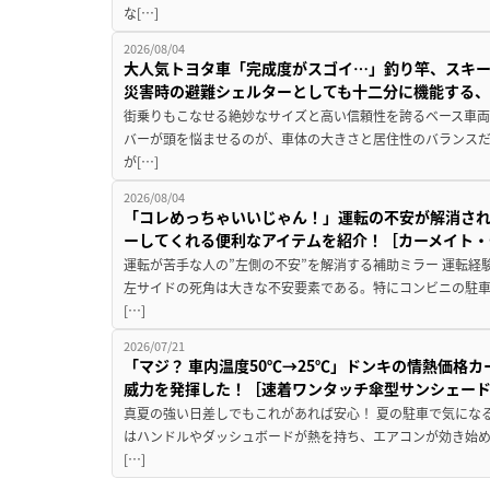
な[…]
2026/08/04
大人気トヨタ車「完成度がスゴイ…」釣り竿、スキー
災害時の避難シェルターとしても十二分に機能する
街乗りもこなせる絶妙なサイズと高い信頼性を誇るベース車両
バーが頭を悩ませるのが、車体の大きさと居住性のバランス
が[…]
2026/08/04
「コレめっちゃいいじゃん！」運転の不安が解消され
ーしてくれる便利なアイテムを紹介！［カーメイト・CZ
運転が苦手な人の”左側の不安”を解消する補助ミラー 運転経
左サイドの死角は大きな不安要素である。特にコンビニの駐
[…]
2026/07/21
「マジ？ 車内温度50℃→25℃」ドンキの情熱価格
威力を発揮した！［速着ワンタッチ傘型サンシェー
真夏の強い日差しでもこれがあれば安心！ 夏の駐車で気にな
はハンドルやダッシュボードが熱を持ち、エアコンが効き始め
[…]