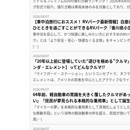
ミドル＆プレミアムSUVの値引き額ランキング！ 2026年8
グ形式で紹介。値引き額は車両本体のみを対象としており、付属
2026/08/07
【車中泊旅行におススメ！ RVパーク最新情報】白
ひとときを過ごすことができるRVパーク『香川県小豆
車中泊を安心して、かつ快適に楽しみたい方におすすめのRVパ
ク」とは「より安全・安心・快適なくるま旅」をキャンピン
[…]
2026/08/07
「20年以上前に登場していた“遊びを極める”クルマ
ンダ・エレメント】ってどんなクルマ⁉︎
「ライフガード・ステーション」というコンセプトで、タフで
エレメントは、アメリカの若者を中心としたアクティブなライフ
2026/08/07
64年前、軽自動車の常識を大きく覆したクルマがあ
い」「庶民が夢見られる本格的な乗用車」として誕
「マイカーの夢」を本格的な乗用車として具現化しようとした
な移動手段」という当時の軽自動車の枠を超え、庶民が抱い
具[…]
2026/08/07