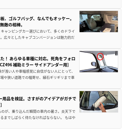
板、ゴルフバッグ、なんでもオッケー。
、無敵の相棒。
 キャンピングカー選びにおいて、多くのドライ
だ。広々としたキャブコンバージョンは魅力的だ
た！ あらゆる車種に対応。死角をフォロ
496 補助ミラー サイドアンダー用］
験が浅い人や車幅感覚に自信がない人にとって、
車場や狭い道路での幅寄せ、縁石ギリギリまで車
カー用品を検証。さすがのアイデアがガチで
ド］
るのが、乗り込んだ瞬間の車内の暑さ。炎天下で
るまでしばらく待たなければならない。 もはや