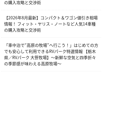
の購入攻略と交渉術
【2026年8月最新】コンパクト＆ワゴン値引き相場
情報！ フィット・ヤリス・ノートなど人気14車種
の購入攻略と交渉術
「車中泊で“高原の牧場”へ行こう！」はじめての方
でも安心して利用できるRVパーク特選情報 【栃木
県／RVパーク 大笹牧場】～新鮮な空気と四季折々
の季節感が味わえる高原牧場～