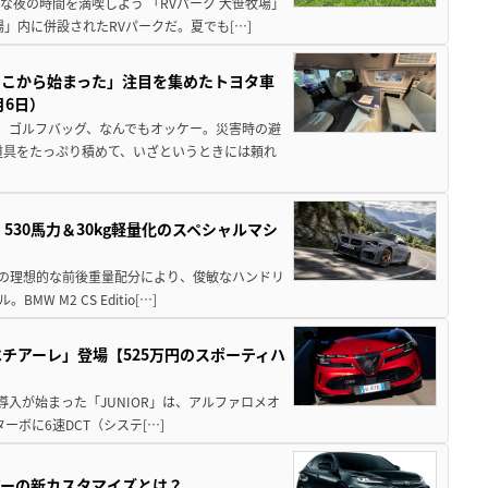
夜の時間を満喫しよう 「RVパーク 大笹牧場」
」内に併設されたRVパークだ。夏でも[…]
ここから始まった」注目を集めたトヨタ車
月6日）
、ゴルフバッグ、なんでもオッケー。災害時の避
道具をたっぷり積めて、いざというときには頼れ
」530馬力＆30kg軽量化のスペシャルマシ
50の理想的な前後重量配分により、俊敏なハンドリ
M2 CS Editio[…]
チアーレ」登場【525万円のスポーティハ
導入が始まった「JUNIOR」は、アルファロメオ
ターボに6速DCT（システ[…]
アーの新カスタマイズとは？