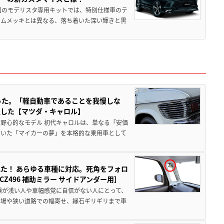
回のモデリスタ専用キットでは、特別仕様車のテ
ームメッキとは異なる、落ち着いた深い輝きと黒
った。「軽自動車であることを我慢しな
生した【マツダ・キャロル】
野心的なモデル 初代キャロルは、単なる「安価
ていた「マイカーの夢」を本格的な乗用車として
た！ あらゆる車種に対応。死角をフォロ
496 補助ミラー サイドアンダー用］
験が浅い人や車幅感覚に自信がない人にとって、
車場や狭い道路での幅寄せ、縁石ギリギリまで車