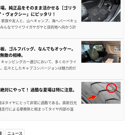
登場。純正品をそのまま活かせる［ゴリラ
ア・ヴォクシー」にピッタリ！
 家族や友人と、山へキャンプ、海へバーベキュ
でみんなでワイワイガヤガヤと目的地へ向かう計
板、ゴルフバッグ、なんでもオッケー。
、無敵の相棒。
 キャンピングカー選びにおいて、多くのドライ
だ。広々としたキャブコンバージョンは魅力的だ
絶対にやって！ 過酷な夏場は特に注意。
境はタイヤにとって非常に過酷である。直射日光
高速走行による摩擦熱と相まってタイヤ内部の温
車
ニュース