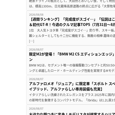
絶景ドライブの拠点として、大自然とおいしい食、そして特別な
は、標高1300m、日光霧降高原道路の終点に広がる「大笹牧場
2026/08/08
【週間ランキング】「完成度がスゴイ…」「伝説は
＆初代GT-R！今週のクルマ記事TOP5（7月31日〜8
1位 大人気トヨタ車「完成度がスゴイ…」釣り竿、スキー板
難シェルターとしても十二分に機能する、無敵の相棒 趣味の
[…]
2026/08/07
限定M2が登場！「BMW M2 CS エディションエッジ
ン
BMW M2は、セグメント唯一の後輪駆動コンセプトと約50:
ングと卓越したロード・ホールディング性能を実現するMモデル。BMW 
2026/08/07
アルファロメオ「ジュニア」に限定車「スポルト スペ
イブリッド、アルファらしい専用装備も充実】
イタリアらしい洗練されたエレガンスをプラス 2025年に国内
の新時代を象徴するコンパクトモデル。「Ibrida」は1.2L直3
2026/08/07
大迫力な顔つきに変身！モデリスタが提案するハリ