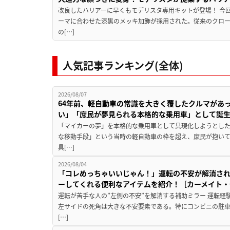
改良したハリアーに早くもモデリスタ専用キットが登場！ 今
ーマに合わせた漆黒のメッキ加飾が採用された。従来のクロ
の[…]
人気記事ランキング(全体)
2026/08/07
64年前、軽自動車の常識を大きく覆したクルマがあ
い」「庶民が夢見られる本格的な乗用車」として誕
「マイカーの夢」を本格的な乗用車として具現化しようとした
な移動手段」という当時の軽自動車の枠を超え、庶民が抱い
具[…]
2026/08/04
「コレめっちゃいいじゃん！」運転の不安が解消され
ーしてくれる便利なアイテムを紹介！［カーメイト・CZ
運転が苦手な人の”左側の不安”を解消する補助ミラー 運転経
左サイドの死角は大きな不安要素である。特にコンビニの駐
[…]