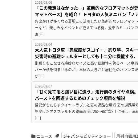
2026/08/06
「この発想はなかった…」革新的なフロアマットが
マットベース］を紹介！ トヨタの人気ミニバン「ノ
お出かけが多くなる夏場こそ活用したい革新的なフロアマット
ーなど、楽しみなイベントが控えている夏。愛車のミニバン
画[…]
2026/08/04
大人気トヨタ車「完成度がスゴイ…」釣り竿、スキー
災害時の避難シェルターとしても十二分に機能する
街乗りもこなせる絶妙なサイズと高い信頼性を誇るベース車両
バーが頭を悩ませるのが、車体の大きさと居住性のバランス
が[…]
2026/08/07
「甘く見てると痛い目に遭う」走行前のタイヤ点検。
バーストを回避するためのチェック項目を解説
猛暑がもたらすタイヤトラブルと夏の過酷な環境 夏の道路環
を受けたアスファルトの路面温度は50〜60℃以上に達し、
[…]
ニュース
ジャパンモビリティショー
月刊自家用