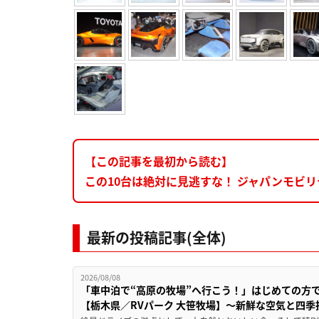
【この記事を最初から読む】
この10台は絶対に見逃すな！ ジャパンモビ
最新の投稿記事(全体)
2026/08/08
「車中泊で“高原の牧場”へ行こう！」はじめての方
【栃木県／RVパーク 大笹牧場】～新鮮な空気と四