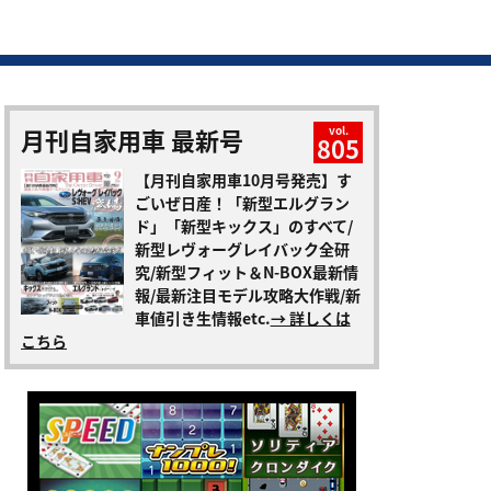
月刊自家用車 最新号
vol.
805
【月刊自家用車10月号発売】す
ごいぜ日産！「新型エルグラン
ド」「新型キックス」のすべて/
新型レヴォーグレイバック全研
究/新型フィット＆N-BOX最新情
報/最新注目モデル攻略大作戦/新
車値引き生情報etc.
→ 詳しくは
こちら